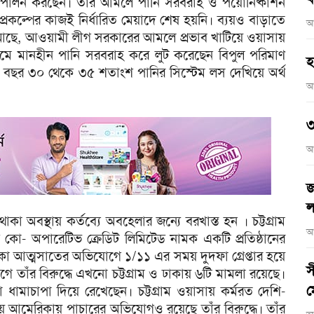
ত্ব পালন করছেন। তার আমলে পানি সরবরাহ ও পয়োনিষ্কাশন
 প্রকল্পের কাজই নির্ধারিত মেয়াদে শেষ হয়নি। ব্যয়ও বাড়াতে
আ
 আছে, আওয়ামী লীগ সরকারের আমলে প্রভাব খাটিয়ে ওয়াসায়
 নামে মানহীন পানি সরবরাহ করে লুট করেছেন বিপুল পরিমাণ
হ
প্রতি বছর ৩০ থেকে ৩৫ শতাংশ পানির সিস্টেম লস দেখিয়ে অর্থ
আ
৩
আ
জ
ল
থাকা অবস্থায় কর্তব্যে অবহেলার জন্যে বরখাস্ত হন । চট্টগ্রাম
আ
কো- অপারেটিভ ক্রেডিট লিমিটেড নামক একটি প্রতিষ্ঠানের
াকা আত্মসাতের অভিযোগে ১/১১ এর সময় দুদফা গ্রেপ্তার হয়ে
স
তাঁর বিরুদ্ধে এখনো চট্টগ্রাম ও ঢাকায় ৬টি মামলা রয়েছে।
ম
া ধামাচাপা দিয়ে রেখেছেন। চট্টগ্রাম ওয়াসায় কর্মরত দেশি-
য়ে আমেরিকায় পাচারের অভিযোগও রয়েছে তাঁর বিরুদ্ধে। তাঁর