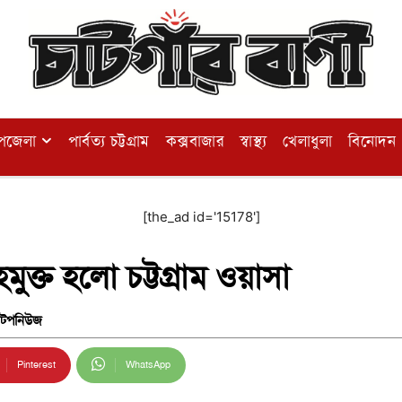
পজেলা
পার্বত্য চট্টগ্রাম
কক্সবাজার
স্বাস্থ্য
খেলাধুলা
বিনোদন
[the_ad id='15178']
ক্ত হলো চট্টগ্রাম ওয়াসা
টপনিউজ
Pinterest
WhatsApp