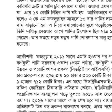
প্রকল্প বাস্তবায়নের উদ্যোগ নেয়া হয়েছে। ওয়াসার বোর
কারিগরি ত্রুটি ও পানি চুরি কমানো যায়নি। ওয়াসা এখন
না। প্রায় ১৪ কোটি লিটার পানি নষ্ট হয়। আর্থিকভাব
হলেও এ কে এম ফজলুল্লাহর আমলে ১৩ বার পানির দ
দাম বাড়ানো হয়। এ নিয়ে সমালোচনার মুখে পড়েছিলেন
তিনি দায়িত্ব নেওয়ার আগে পানির উৎপাদন ছিল মাত্
গেছেন। তার সময়ে নতুন নতুন পানি শোধনাগার চালু 
হয়েছে।
প্রকৌশলী ফজলুল্লাহ ২০১১ সালে এমডি হওয়ার পর পানি
কর্ণফুলী পানি সরবরাহ প্রকল্প (প্রথম পর্যায়), কর্ণফুলী 
উন্নয়ন ও পয়োনিষ্কাশন প্রকল্প (সিডব্লিউএসআইএসপি) 
চার প্রকল্পে ব্যয় হচ্ছে প্রায় ১০ হাজার ৩০০ কোটি টা
১ হাজার ৭১২ কোটি টাকা। এর মধ্যে সিডব্লিউএসআইএস
দক্ষিণ কোরিয়ার ঠিকাদারি প্রতিষ্ঠান তেইয়ং ইঞ্জিনিয়া
পয়োনিষ্কাশন ব্যবস্থাপনা গড়ে তুলতে ২০১৮ সাল থে
ওয়াসা। ২০২৬ সালের আগে কাজ শেষ হবে না। ব্যয়ও ব
প্রতিষ্ঠানটি তিন বড় প্রকল্প বাস্তবায়ন করছে। প্রথ