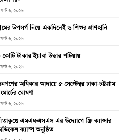
গস্ট ৬, ২০২৬
ামের উপসর্গ নিয়ে একদিনেই ৬ শিশুর প্রাণহানি
গস্ট ৬, ২০২৬
 কোটি টাকার ইয়াবা উদ্ধার পটিয়ায়
গস্ট ৬, ২০২৬
নগণের অধিকার আদায়ে ৫ সেপ্টেম্বর ঢাকা-চট্টগ্রাম
ংমার্চের ঘোষণা
গস্ট ৬, ২০২৬
ীতাকুণ্ডে এমএফএসএস এর উদ্যোগে ফ্রি ক্যান্সার
েডিকেল ক্যাম্প অনুষ্ঠিত