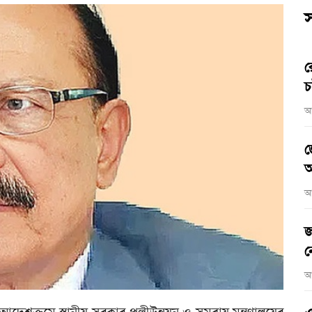
স
র
চ
আ
জ
আ
আ
জ
ন
আ