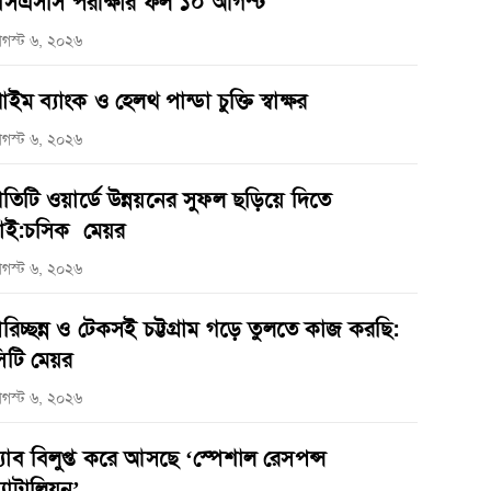
সএসসি পরীক্ষার ফল ১০ আগস্ট
গস্ট ৬, ২০২৬
্রাইম ব্যাংক ও হেলথ পান্ডা চুক্তি স্বাক্ষর
গস্ট ৬, ২০২৬
্রতিটি ওয়ার্ডে উন্নয়নের সুফল ছড়িয়ে দিতে
াই:চসিক মেয়র
গস্ট ৬, ২০২৬
রিচ্ছন্ন ও টেকসই চট্টগ্রাম গড়ে তুলতে কাজ করছি:
িটি মেয়র
গস্ট ৬, ২০২৬
‌্যাব বিলুপ্ত করে আসছে ‘স্পেশাল রেসপন্স
্যাটালিয়ন’