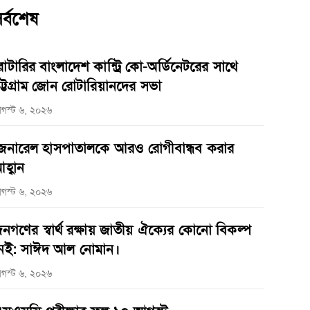
র্বশেষ
োটারির বাংলাদেশ কান্ট্রি কো-অর্ডিনেটরের সাথে
ট্টগ্রাম জোন রোটারিয়ানদের সভা
গস্ট ৬, ২০২৬
েনারেল হাসপাতালকে আরও রোগীবান্ধব করার
হ্বান
গস্ট ৬, ২০২৬
নগণের স্বার্থ রক্ষায় জাতীয় ঐক্যের কোনো বিকল্প
েই: সাঈদ আল নোমান।
গস্ট ৬, ২০২৬