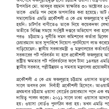
অবশেষে ফজলুল্লাহমুক্ত হলো চট্টগ্রাম ওয়াসা। রাষ্ট্রপতি
উপসচিব মো. আবদুর রহমান স্বাক্ষরিত ৩০ অক্টোবর ২০
তাকে এমডি পদ থেকে অপসারিত করা হয়েছে। আট মেয়
সমালোচিত এমডি প্রকৌশলী এ কে এম ফজলুল্লাহ’র দুর্ন
হয়নি। চাটগাঁর বাণীতেও তাকে নিয়ে কয়েকদফা লেখা হ
অতীতে বিভিন্ন সময়ে সংশ্লিষ্ট দপ্তরে অভিযোগ করা 
পরও চট্টগ্রাম-১ দুর্নীতি দমন কমিশনের কর্তারা ছিলেন ন
চেয়ারম্যান তার সুপারিশে নিয়োগ-পুনর্নিয়োগ লাভ কর
বাড়িয়েছেন। স্থানীয় সরকারমন্ত্রী ও মন্ত্রণালয়ের কর্ত
সরকারের পট পরিবর্তন না হলে প্রকৌশলী ফজলুল্লাহ আম
রাষ্ট্রীয় ক্ষমতার পট পরিবর্তনের ফলে টানা ১৪বছর এম
স্থানীয় সরকার, পল্লীউন্নয়ন ও সমবায় মন্ত্রণালয় প্রয়ো
প্রকৌশলী এ কে এম ফজলুল্লাহ চট্টগ্রাম ওয়াসার তত
সালে অবসর নেন নির্বাহী প্রকৌশলী হিসেবে। আওয়
প্রথমবার চট্টগ্রাম ওয়াসা বোর্ডের চেয়ারম্যান পদে 
দায়িত্ব পালন করেন। ২০১১ সালে ঢাকা ওয়াসার আদলে চ
হয়। ওয়াসা বোর্ডও পুনর্গঠন করা হয়। তখন এমডি প