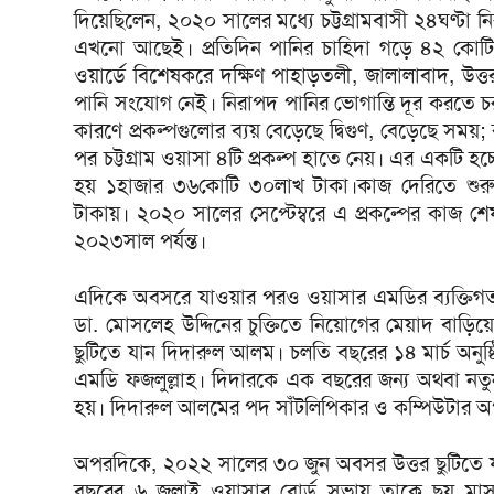
দিয়েছিলেন, ২০২০ সালের মধ্যে চট্টগ্রামবাসী ২৪ঘণ্টা 
এখনো আছেই। প্রতিদিন পানির চাহিদা গড়ে ৪২ কোট
ওয়ার্ডে বিশেষকরে দক্ষিণ পাহাড়তলী, জালালাবাদ, উত
পানি সংযোগ নেই। নিরাপদ পানির ভোগান্তি দূর করতে চর
কারণে প্রকল্পগুলোর ব্যয় বেড়েছে ‍দ্বিগুণ, বেড়েছে স
পর চট্টগ্রাম ওয়াসা ৪টি প্রকল্প হাতে নেয়। এর একটি হচ্ছ
হয় ১হাজার ৩৬কোটি ৩০লাখ টাকা।কাজ দেরিতে শুরু
টাকায়। ২০২০ সালের সেপ্টেম্বরে এ প্রকল্পের কাজ 
২০২৩সাল পর্যন্ত।
এদিকে অবসরে যাওয়ার পরও ওয়াসার এমডির ব্যক্তিগ
ডা. মোসলেহ উদ্দিনের চুক্তিতে নিয়োগের মেয়াদ বাড়
ছুটিতে যান দিদারুল আলম। চলতি বছরের ১৪ মার্চ অনুষ্ঠ
এমডি ফজলুল্লাহ। দিদারকে এক বছরের জন্য অথবা নতুন কর
হয়। দিদারুল আলমের পদ সাঁটলিপিকার ও কম্পিউটার 
অপরদিকে, ২০২২ সালের ৩০ জুন অবসর উত্তর ছুটিতে 
বছরের ৬ জুলাই ওয়াসার বোর্ড সভায় তাকে ছয় মাস 