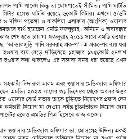
নিরাপদ পানি পাবেন কিন্তু তা ঘোষণাতেই সীমিত। পানি ঘাটতি
ি লিটার হলেও ঘাটতি রয়েছে ৬কোটি লিটার। এখনো ৫/৬টি
্তর ও দক্ষিণ পতেঙ্গা ও বাকলিয়া এলাকায় (আংশিক) ওয়াসার
মভাবে ব্যর্থ হয়েছেন এমডি ফজলুল্লাহ। অনিয়ম ও অব্যবস্থার
ময়; কাজ শেষ হতে চায় না।ফজলুল্লাহ ২০১১ সালে এমডি হওয়ার
ে, ‘ভান্ডালজুড়ি পানি সরবরাহ প্রকল্প’। এ প্রকল্পের ব্যয় ধরা
 হওয়ায় ব্যয় বেড়ে দাঁড়িয়েছে ১হাজার ১৯৫কোটি ২৪লাখ
শেষ হওয়ার কথা থাকলেও এর সম্ভাব্য সময় ধরা হয়েছে এখন
ত সহকারী দিদারুল আলম এবং ওয়াসার মেডিক্যাল অফিসার
িয়েছেন এমডি। ২০২৩ সালের ৩১ ডিসেম্বর থেকে অবসর উত্তর
িত ওয়াসার বোর্ড সভায় তাকে চুক্তিতে নিয়োগের প্রস্তাব দেন
্মচারী নিয়োগ না দেওয়া পর্যন্ত চুক্তিভিত্তিক নিয়োগ দেয়া
অপারেটর হলেও এমডির পিএ হিসেবে কাজ করেন।
যান ওয়াসার মেডিক্যাল অফিসার ডা. মোসলেহ উদ্দিন। একই
অথবা নতুন মেডিক্যাল অফিসার নিয়োগ না হওয়া পর্যন্ত