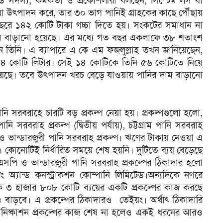
্ড সদস্য, কর্মকর্তা ও প্রকৌশলীরা বলছেন, সিস্টেম লস বা
 যা উৎপাদন করে, তার ৩০ ভাগ পানিই গ্রাহকের কাছে পৌঁছায়
ে বছরে ১৪২ কোটি টাকা গচ্চা দিতে হয়। সংকটের সমাধান না
াম বাড়ানো হয়েছে। এর মধ্যে গত বছর একলাফে ৩৮ শতাংশ
 তিনি। এ ব্যাপারে এ কে এম ফজলুল্লাহ তখন জানিয়েছেন,
র ১৪ কোটি লিটার। সেই ১৪ কোটিকে তিনি ৫৬ কোটিতে নিয়ে
হয়েছে। তবে উৎপাদন খরচ বেড়ে যাওয়ায় পানির দাম বাড়ানো
 সরবরাহে চারটি বড় প্রকল্প নেয়া হয়। প্রকল্পগুলো হলো,
পানি সরবরাহ প্রকল্প (দ্বিতীয় পর্যায়), চট্টগ্রাম পানি সরবরাহ
ও ভান্ডারজুরী পানি সরবরাহ প্রকল্প। ঋণের টাকায় নেওয়া এ
কা। কোনোটিই নির্ধারিত সময়ে শেষ হয়নি। দুটিতে ব্যয় বেড়েছে
পি ও ভান্ডারজুরী পানি সরবরাহ প্রকল্পের ঠিকাদার হলো
রিং অ্যান্ড কনস্ট্রাকশন কোম্পানি লিমিটেড।অন্যদিকে নগরে
কে ৩ হাজার ৮০৮ কোটি ব্যয়ের একটি প্রকল্পের কাজ করছে
াড়বে। এ প্রকল্পের ঠিকাদারও তেইয়ং। অর্থাৎ ঠিকাদারি
ম পয়োনিষ্কাশন প্রকল্পের কাজ শেষ না হলেও একই ধরনের আরও