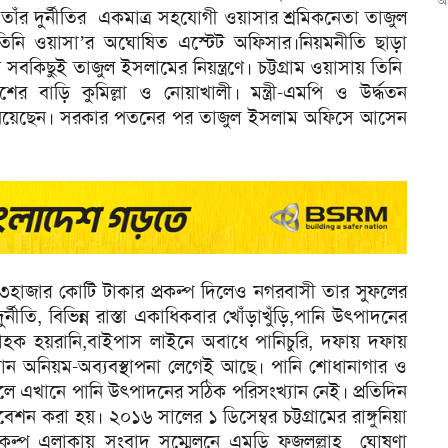
আ
াঁর দুর্নীতির একমাত্র সহযোগী ওয়াসার শ্রমিকনেতা তাজুল
। তিনি ওয়াসা’র অঘোষিত এস্টেট অফিসার।নিয়মনীতি ছাড়া
সবকিছুই তাজুল ইসলামের নিয়ন্ত্রণে। চট্টগ্রাম ওয়াসায় তিনি
র বাড়ি কুমিল্লা ও নোয়াখালী। মন্ত্রী-এমপি ও উর্দ্ধতন
িয়ে নিয়েছেন। সরকার পতনের পর তাজুল ইসলাম অফিসে আসেন
্যে ১৩হাজার কোটি টাকার প্রকল্প দিলেও নগরবাসী তার সুফলের
ীতি, বিভিন্ন রাস্তা একাধিকবার খোঁড়াখুঁড়ি,পানি উৎপাদনের
গ্রাহক হয়রানি,বাইপাস লাইনে অবাধে পানিচুরি, দফায় দফায়
 নানান অনিয়ম-অব্যবস্থাপনা লেগেই আছে। পানি শোধানাগার ও
লে এখানে পানি উৎপাদনের সঠিক পরিসংখ্যান নেই। প্রতিদিন
 করা হয়। ২০১৬ সালের ১ ডিসেম্বর চট্টগ্রামের রাঙ্গুনিয়া
রকল্প এলাকায় সংবাদ সম্মেলনে এমডি ফজলুল্লাহ ঘোষণা