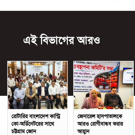
এই বিভাগের আরও
রোটারির বাংলাদেশ কান্ট্রি
জেনারেল হাসপাতালকে
কো-অর্ডিনেটরের সাথে
আরও রোগীবান্ধব করার
চট্টগ্রাম জোন
আহ্বান