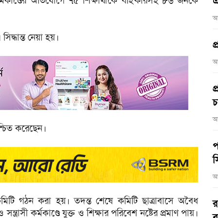
 কর্মকাণ্ডের অভিযোগে ৭৫ শিক্ষার্থীকে বহিষ্কারসহ ৮৬ জনকে
এ
আ
দ্ধান্ত নেয়া হয়।
প
আ
প
চ
আ
শ্চিত করেছেন।
প
স
আ
মিটি গঠন করা হয়। তদন্ত শেষে কমিটি ছাত্রাবাসে অবৈধ
র
ত্রাসী কর্মকাণ্ডে যুক্ত ও শিক্ষার পরিবেশ নষ্টের প্রমাণ পায়।
ব