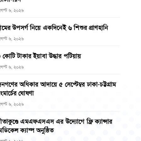
গস্ট ৬, ২০২৬
ামের উপসর্গ নিয়ে একদিনেই ৬ শিশুর প্রাণহানি
গস্ট ৬, ২০২৬
 কোটি টাকার ইয়াবা উদ্ধার পটিয়ায়
গস্ট ৬, ২০২৬
নগণের অধিকার আদায়ে ৫ সেপ্টেম্বর ঢাকা-চট্টগ্রাম
ংমার্চের ঘোষণা
গস্ট ৬, ২০২৬
ীতাকুণ্ডে এমএফএসএস এর উদ্যোগে ফ্রি ক্যান্সার
েডিকেল ক্যাম্প অনুষ্ঠিত