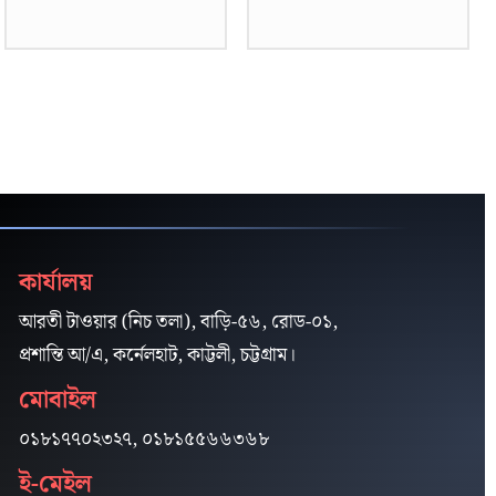
কার্যালয়
আরতী টাওয়ার (নিচ তলা), বাড়ি-৫৬, রোড-০১,
প্রশান্তি আ/এ, কর্নেলহাট, কাট্টলী, চট্টগ্রাম।
মোবাইল
০১৮১৭৭০২৩২৭, ০১৮১৫৫৬৬৩৬৮
ই-মেইল