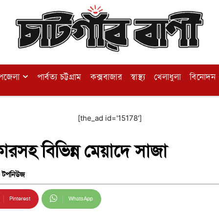
পজেলা
পার্বত্য চট্টগ্রাম
কক্সবাজার
স্বাস্থ্য
খেলাধুলা
বিনোদন
[the_ad id='15178']
্কারসহ বিভিন্ন মেয়াদে সাজা
টপনিউজ
Pinterest
WhatsApp