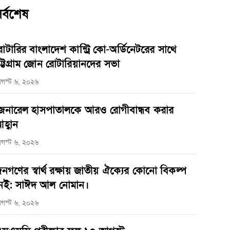
র্বশেষ
োটারির বাংলাদেশ কান্ট্রি কো-অর্ডিনেটরের সাথে
ট্টগ্রাম জোন রোটারিয়ানদের সভা
গস্ট ৬, ২০২৬
েনারেল হাসপাতালকে আরও রোগীবান্ধব করার
হ্বান
গস্ট ৬, ২০২৬
নগণের স্বার্থ রক্ষায় জাতীয় ঐক্যের কোনো বিকল্প
েই: সাঈদ আল নোমান।
গস্ট ৬, ২০২৬