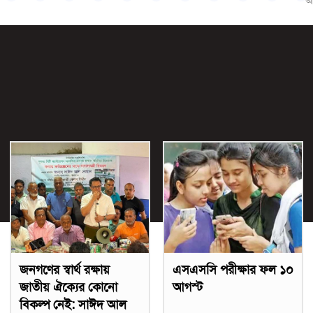
আ
জনগণের স্বার্থ রক্ষায়
এসএসসি পরীক্ষার ফল ১০
জাতীয় ঐক্যের কোনো
আগস্ট
বিকল্প নেই: সাঈদ আল