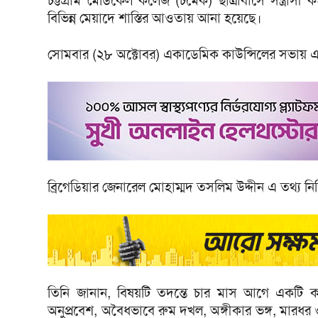
চট্টগ্রাম মেডিকেল কলেজ (চমেক) ছাত্রাবাসে সন্ত্রাসী
বিভিন্ন মেয়াদে শাস্তির আওতায় আনা হয়েছে।
সোমবার (২৮ অক্টোবর) একাডেমিক কাউন্সিলের সভায় এ সি
ব্রিগেডিয়ার জেনারেল মোহাম্মদ তসলিম উদ্দীন এ তথ্য নি
তিনি জানান, বিষয়টি তদন্তে চার মাস আগে একটি ক
অনুপ্রবেশ, অবৈধভাবে রুম দখল, অঙ্গীকার ভঙ্গ, মারধর ও সন্