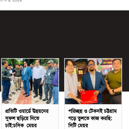
গস্ট ৬, ২০২৬
প্রতিটি ওয়ার্ডে উন্নয়নের
পরিচ্ছন্ন ও টেকসই চট্টগ্রাম
সুফল ছড়িয়ে দিতে
গড়ে তুলতে কাজ করছি:
চাই:চসিক মেয়র
সিটি মেয়র