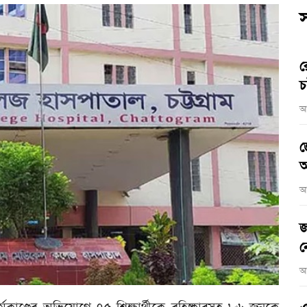
স
র
চ
আ
জ
আ
আ
জ
ন
আ