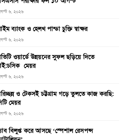
সএসসি পরীক্ষার ফল ১০ আগস্ট
গস্ট ৬, ২০২৬
্রাইম ব্যাংক ও হেলথ পান্ডা চুক্তি স্বাক্ষর
গস্ট ৬, ২০২৬
্রতিটি ওয়ার্ডে উন্নয়নের সুফল ছড়িয়ে দিতে
াই:চসিক মেয়র
গস্ট ৬, ২০২৬
রিচ্ছন্ন ও টেকসই চট্টগ্রাম গড়ে তুলতে কাজ করছি:
িটি মেয়র
গস্ট ৬, ২০২৬
‌্যাব বিলুপ্ত করে আসছে ‘স্পেশাল রেসপন্স
্যাটালিয়ন’