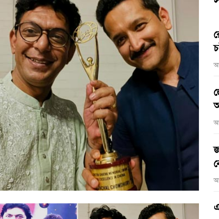
স
র
চ
আ
জ
আ
আ
জ
ন
আ
এ