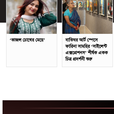
‘কাজল চোখের মেয়ে’
বাতিঘর আর্ট স্পেসে
ফারিনা সামহির ‘সাইলেন্ট
এক্সপ্রেশনস’ শীর্ষক একক
চিত্র প্রদর্শনী শুরু