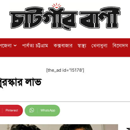
পজেলা
পার্বত্য চট্টগ্রাম
কক্সবাজার
স্বাস্থ্য
খেলাধুলা
বিনোদন
[the_ad id='15178']
 পুরস্কার লাভ
Pinterest
WhatsApp