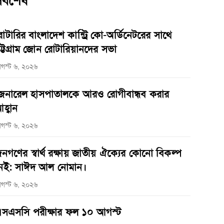
র্বশেষ
োটারির বাংলাদেশ কান্ট্রি কো-অর্ডিনেটরের সাথে
ট্টগ্রাম জোন রোটারিয়ানদের সভা
গস্ট ৬, ২০২৬
েনারেল হাসপাতালকে আরও রোগীবান্ধব করার
হ্বান
গস্ট ৬, ২০২৬
নগণের স্বার্থ রক্ষায় জাতীয় ঐক্যের কোনো বিকল্প
েই: সাঈদ আল নোমান।
গস্ট ৬, ২০২৬
সএসসি পরীক্ষার ফল ১০ আগস্ট