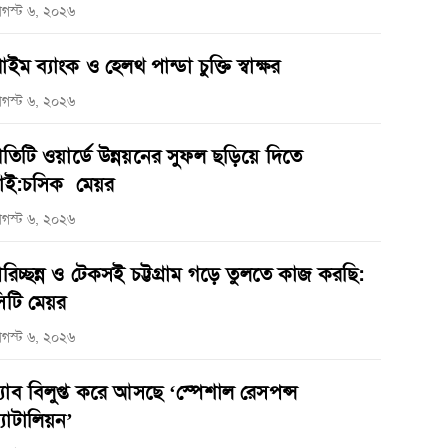
গস্ট ৬, ২০২৬
্রাইম ব্যাংক ও হেলথ পান্ডা চুক্তি স্বাক্ষর
গস্ট ৬, ২০২৬
্রতিটি ওয়ার্ডে উন্নয়নের সুফল ছড়িয়ে দিতে
াই:চসিক মেয়র
গস্ট ৬, ২০২৬
রিচ্ছন্ন ও টেকসই চট্টগ্রাম গড়ে তুলতে কাজ করছি:
িটি মেয়র
গস্ট ৬, ২০২৬
‌্যাব বিলুপ্ত করে আসছে ‘স্পেশাল রেসপন্স
্যাটালিয়ন’