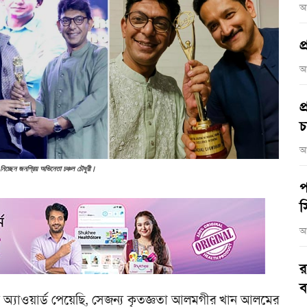
আ
প
আ
প
চ
আ
কার নিচ্ছেন জনপ্রিয় অভিনেতা চঞ্চল চৌধুরী।
প
স
আ
র
ব
 অ্যাওয়ার্ড পেয়েছি, সেজন্য কৃতজ্ঞতা আলমগীর খান আলমের