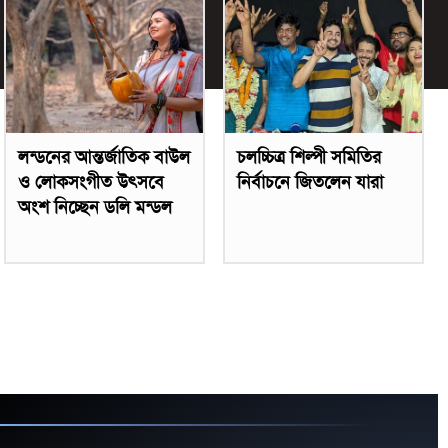
লন্ডনের আন্তর্জাতিক বাউল
চলচ্চিত্র শিল্পী সমিতির
ও লোকসংগীত উৎসবে
নির্বাচনে জিতলেন যারা
অংশ নিচ্ছেন ডলি মন্ডল