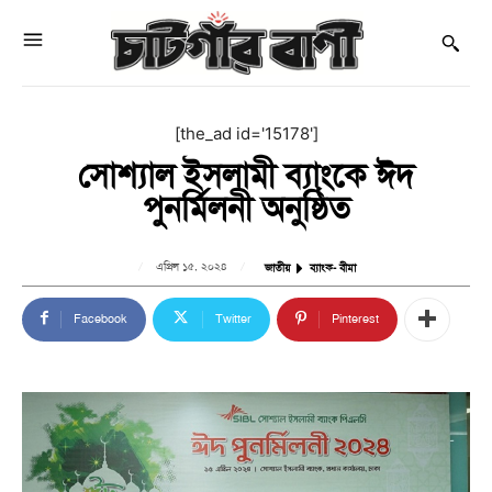
[the_ad id='15178']
সোশ্যাল ইসলামী ব্যাংকে ঈদ
পুনর্মিলনী অনুষ্ঠিত
এপ্রিল ১৫, ২০২৪
জাতীয়
ব্যাংক- বীমা
Facebook
Twitter
Pinterest