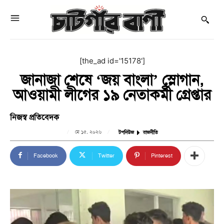
[the_ad id='15178']
জানাজা শেষে ‘জয় বাংলা’ স্লোগান,
আওয়ামী লীগের ১৯ নেতাকর্মী গ্রেপ্তার
নিজস্ব প্রতিবেদক
মে ১৫, ২০২৬
টপনিউজ
রাজনীতি
Facebook
Twitter
Pinterest