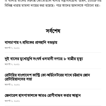
এ ঘটনায় তাদের বিরুদ্ধে কোতোয়ালি থানায় সন্ত্রাসবিরোধী আইন, ২০০৯-এর
বিভিন্ন ধারায় মামলা দায়ের করা হয়েছে। পরে তাদের আদালতে পাঠানো হয়।
সর্বশেষ
বাসচাপায় ৭ শ্রমিকের প্রাণহানি বগুড়ায়
আগস্ট ৭, ২০২৬
দুই বাসের মুখোমুখি সংঘর্ষ ওসমানী নগরে: ৮ যাত্রীর মৃত্যু
আগস্ট ৭, ২০২৬
রোটারির বাংলাদেশ কান্ট্রি কো-অর্ডিনেটরের সাথে চট্টগ্রাম জোন
রোটারিয়ানদের সভা
আগস্ট ৬, ২০২৬
জেনারেল হাসপাতালকে আরও রোগীবান্ধব করার আহ্বান
আগস্ট ৬, ২০২৬