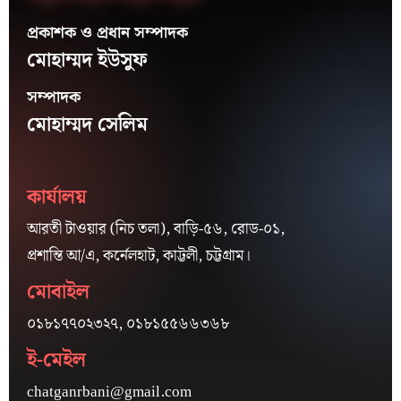
প্রকাশক ও প্রধান সম্পাদক
মোহাম্মদ ইউসুফ
সম্পাদক
মোহাম্মদ সেলিম
কার্যালয়
আরতী টাওয়ার (নিচ তলা), বাড়ি-৫৬, রোড-০১,
প্রশান্তি আ/এ, কর্নেলহাট, কাট্টলী, চট্টগ্রাম।
মোবাইল
০১৮১৭৭০২৩২৭, ০১৮১৫৫৬৬৩৬৮
ই-মেইল
chatganrbani@gmail.com