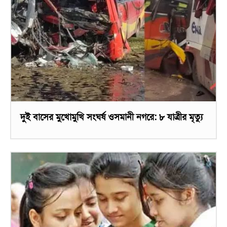
দুই বাসের মুখোমুখি সংঘর্ষ ওসমানী নগরে: ৮ যাত্রীর মৃত্যু