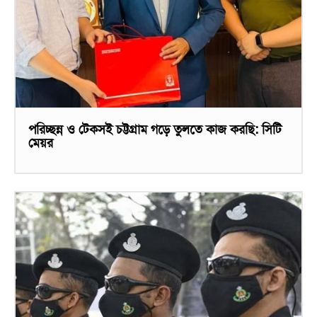
পরিচ্ছন্ন ও টেকসই চট্টগ্রাম গড়ে তুলতে কাজ করছি: সিটি
মেয়র