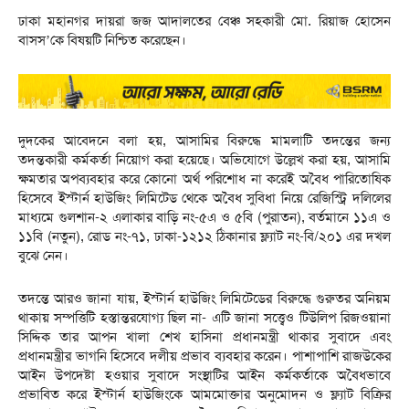
ঢাকা মহানগর দায়রা জজ আদালতের বেঞ্চ সহকারী মো. রিয়াজ হোসেন
বাসস’কে বিষয়টি নিশ্চিত করেছেন।
দুদকের আবেদনে বলা হয়, আসামির বিরুদ্ধে মামলাটি তদন্তের জন্য
তদন্তকারী কর্মকর্তা নিয়োগ করা হয়েছে। অভিযোগে উল্লেখ করা হয়, আসামি
ক্ষমতার অপব্যবহার করে কোনো অর্থ পরিশোধ না করেই অবৈধ পারিতোষিক
হিসেবে ইস্টার্ন হাউজিং লিমিটেড থেকে অবৈধ সুবিধা নিয়ে রেজিস্ট্রি দলিলের
মাধ্যমে গুলশান-২ এলাকার বাড়ি নং-৫এ ও ৫বি (পুরাতন), বর্তমানে ১১এ ও
১১বি (নতুন), রোড নং-৭১, ঢাকা-১২১২ ঠিকানার ফ্ল্যাট নং-বি/২০১ এর দখল
বুঝে নেন।
তদন্তে আরও জানা যায়, ইস্টার্ন হাউজিং লিমিটেডের বিরুদ্ধে গুরুতর অনিয়ম
থাকায় সম্পত্তিটি হস্তান্তরযোগ্য ছিল না- এটি জানা সত্ত্বেও টিউলিপ রিজওয়ানা
সিদ্দিক তার আপন খালা শেখ হাসিনা প্রধানমন্ত্রী থাকার সুবাদে এবং
প্রধানমন্ত্রীর ভাগনি হিসেবে দলীয় প্রভাব ব্যবহার করেন। পাশাপাশি রাজউকের
আইন উপদেষ্টা হওয়ার সুবাদে সংস্থাটির আইন কর্মকর্তাকে অবৈধভাবে
প্রভাবিত করে ইস্টার্ন হাউজিংকে আমমোক্তার অনুমোদন ও ফ্ল্যাট বিক্রির