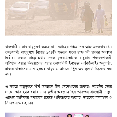
রাজধানী ঢাকার বায়ুদূষণ কমছে না। সপ্তাহের পঞ্চম দিন আজ মঙ্গলবার (১৭
ফেব্রুয়ারি) বায়ুদূষণে বিশ্বের ১২৪টি শহরের মধ্যে রাজধানী ঢাকার অবস্থান
দ্বিতীয়। সকাল সাড়ে ৮টার দিকে যুক্তরাষ্ট্রভিত্তিক বায়ুমান পর্যবেক্ষণকারী
প্রতিষ্ঠান এয়ার ভিজুয়ালের এয়ার কোয়ালিটি ইনডেক্স (একিউআই) অনুযায়ী,
ঢাকার বাতাসের মান ২৬০। বায়ুর এ মানকে ‘খুব অস্বাস্থ্যকর’ হিসেবে ধরা
হয়।
এ সময়ে বায়ুদূষণে শীর্ষ অবস্থানে ছিল সেনেগালের ডাকার। শহরটির স্কোর
৪৭৩। আর ২২৯ স্কোর নিয়ে তৃতীয় অবস্থানে ছিল ভারতের রাজধানী দিল্লি।
এরপরে তালিকায় যথাক্রমে রয়েছে পাকিস্তানের লাহোর, ভারতের কলকাতা ও
ভিয়েতনামের হ্যানয়।