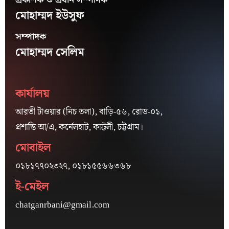
মোহাম্মদ ইউসুফ
সম্পাদক
মোহাম্মদ সেলিম
কার্যালয়
আরতী টাওয়ার (নিচ তলা), বাড়ি-৫৬, রোড-০১,
প্রশান্তি আ/এ, কর্নেলহাট, কাট্টলী, চট্টগ্রাম।
মোবাইল
০১৮১৭৭০২৩২৭, ০১৮১৫৫৬৬৩৬৮
ই-মেইল
chatganrbani@gmail.com