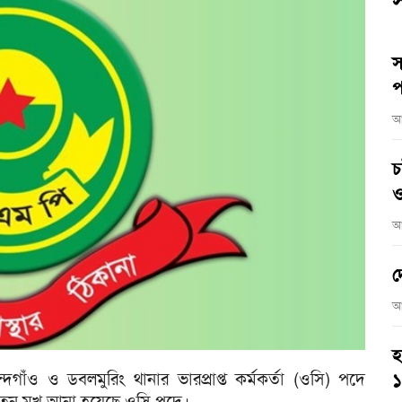
স
স
প
আ
চ
ও
আ
দ
আ
হ
্দগাঁও ও ডবলমুরিং থানার ভারপ্রাপ্ত কর্মকর্তা (ওসি) পদে
তুন মুখ আনা হয়েছে ওসি পদে।