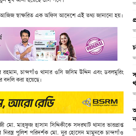
আ
িব আজিজ স্বাক্ষরিত এক অফিস আদেশে এই তথ্য জানানো হয়।
প
আ
চ
আ
রহমান, চান্দগাঁও থানার ওসি জসিম উদ্দিন এবং ডবলমুরিং
স
ে বদলি করা হয়েছে।
থ
আ
আ
ন
জী মো. মাহফুজ হাসান সিদ্দিকীকে সদরঘাট থানার ভারপ্রাপ্ত
আ
নিরস্ত্র পুলিশ পরিদর্শক মো. নুর হোসেন মামুনকে চান্দগাঁও