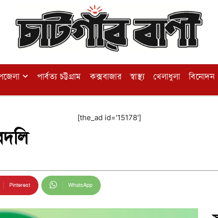
পজেলা
পার্বত্য চট্টগ্রাম
কক্সবাজার
স্বাস্থ্য
খেলাধুলা
বিনোদন
[the_ad id='15178']
বদলি
Pinterest
WhatsApp