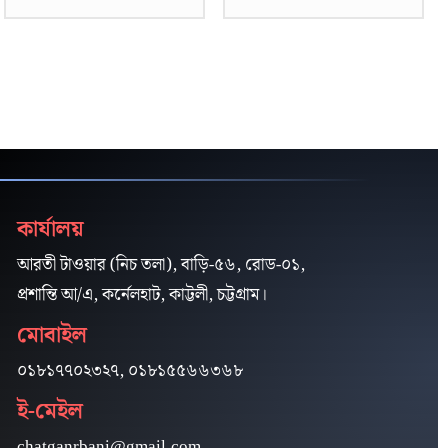
কার্যালয়
আরতী টাওয়ার (নিচ তলা), বাড়ি-৫৬, রোড-০১,
প্রশান্তি আ/এ, কর্নেলহাট, কাট্টলী, চট্টগ্রাম।
মোবাইল
০১৮১৭৭০২৩২৭, ০১৮১৫৫৬৬৩৬৮
ই-মেইল
chatganrbani@gmail.com