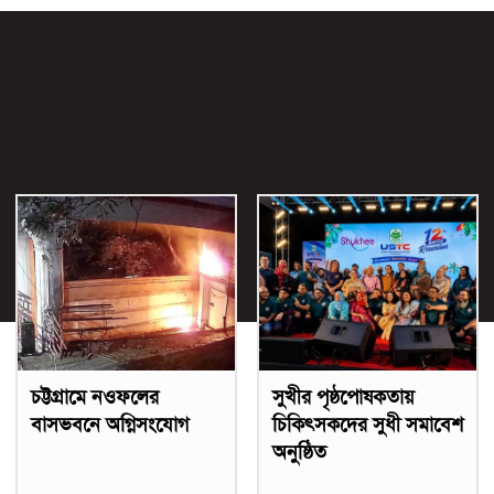
চট্টগ্রামে নওফলের
সুখীর পৃষ্ঠপোষকতায়
বাসভবনে অগ্নিসংযোগ
চিকিৎসকদের সুধী সমাবেশ
অনুষ্ঠিত