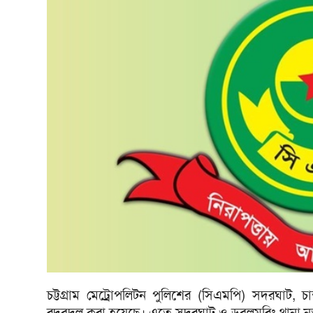
চট্টগ্রাম মেট্রোপলিটন পুলিশের (সিএমপি) সদরঘাট, চান
রদবদল করা হয়েছে। এতে সদরঘাট ও ডবলমুরিং থানা ন