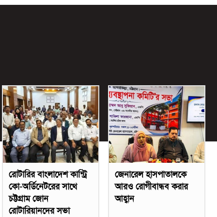
রোটারির বাংলাদেশ কান্ট্রি
জেনারেল হাসপাতালকে
কো-অর্ডিনেটরের সাথে
আরও রোগীবান্ধব করার
চট্টগ্রাম জোন
আহ্বান
রোটারিয়ানদের সভা