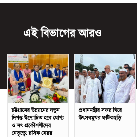
এই বিভাগের আরও
চট্টগ্রামের উন্নয়নের নতুন
প্রধানমন্ত্রীর সফর ঘিরে
দিগন্ত উন্মোচিত হবে যোগ্য
উৎসবমুখর ফটিকছড়ি
ও সৎ প্রকৌশলীদের
নেতৃত্বে: চসিক মেয়র