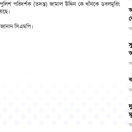
 পুলিশ পরিদর্শক (তদন্ত) জামাল উদ্দিন কে খাঁনকে ডবলমুরিং
আ
য়েছে।
ব
ে জানান সিএমপি।
আ
স
অ
আ
ব
আ
দ
মৃ
আ