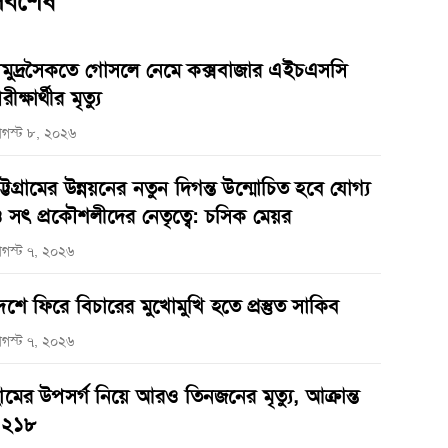
র্বশেষ
মুদ্রসৈকতে গোসলে নেমে কক্সবাজার এইচএসসি
রীক্ষার্থীর মৃত্যু
গস্ট ৮, ২০২৬
ট্টগ্রামের উন্নয়নের নতুন দিগন্ত উন্মোচিত হবে যোগ্য
 সৎ প্রকৌশলীদের নেতৃত্বে: চসিক মেয়র
গস্ট ৭, ২০২৬
েশে ফিরে বিচারের মুখোমুখি হতে প্রস্তুত সাকিব
গস্ট ৭, ২০২৬
ামের উপসর্গ নিয়ে আরও তিনজনের মৃত্যু, আক্রান্ত
১২১৮