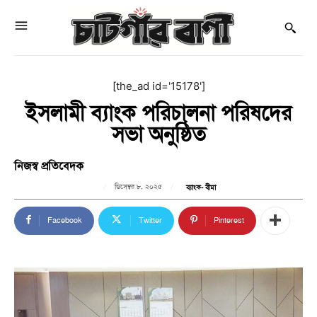
[the_ad id='15178']
ইসলামী ব্যাংক পরিচালনা পরিষদের
সভা অনুষ্ঠিত
নিজস্ব প্রতিবেদক
ডিসেম্বর ৮, ২০২৫
ব্যাংক- বীমা
Facebook
Twitter
Pinterest