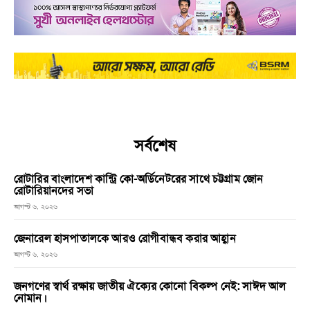
সর্বশেষ
রোটারির বাংলাদেশ কান্ট্রি কো-অর্ডিনেটরের সাথে চট্টগ্রাম জোন
রোটারিয়ানদের সভা
আগস্ট ৬, ২০২৬
জেনারেল হাসপাতালকে আরও রোগীবান্ধব করার আহ্বান
আগস্ট ৬, ২০২৬
জনগণের স্বার্থ রক্ষায় জাতীয় ঐক্যের কোনো বিকল্প নেই: সাঈদ আল
নোমান।