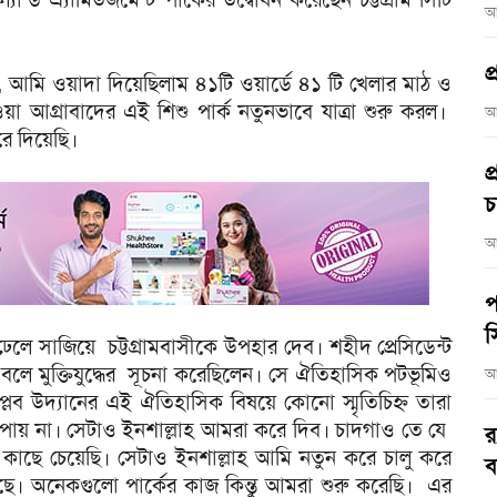
আ
প
, আমি ওয়াদা দিয়েছিলাম ৪১টি ওয়ার্ডে ৪১ টি খেলার মাঠ ও
য়া আগ্রাবাদের এই ‍শিশু পার্ক নতুনভাবে যাত্রা শুরু করল।
আ
রে দিয়েছি।
প
চ
আ
প
স
 ঢেলে সাজিয়ে চট্টগ্রামবাসীকে উপহার দেব। শহীদ প্রেসিডেন্ট
 বলে মুক্তিযুদ্ধের সূচনা করেছিলেন। সে ঐতিহাসিক পটভূমিও
আ
বিপ্লব উদ্যানের এই ঐতিহাসিক বিষয়ে কোনো স্মৃতিচিহ্ন তারা
পায় না। সেটাও ইনশাল্লাহ আমরা করে দিব। চাদগাও তে যে
র
 কাছে চেয়েছি। সেটাও ইনশাল্লাহ আমি নতুন করে চালু করে
ব
। অনেকগুলো পার্কের কাজ কিন্তু আমরা শুরু করেছি। এর