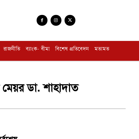
রাজনীতি
ব্যাংক- বীমা
বিশেষ প্রতিবেদন
মতামত
েন মেয়র ডা. শাহাদাত