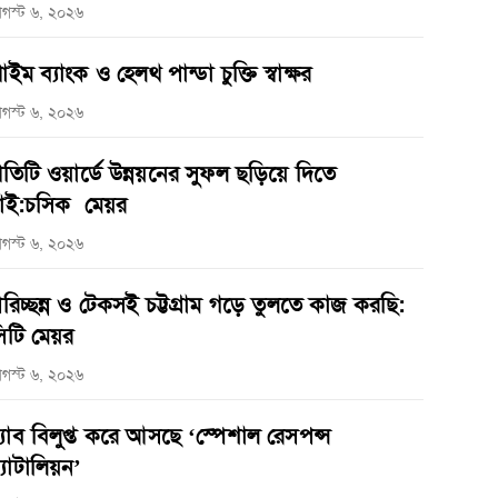
গস্ট ৬, ২০২৬
্রাইম ব্যাংক ও হেলথ পান্ডা চুক্তি স্বাক্ষর
গস্ট ৬, ২০২৬
্রতিটি ওয়ার্ডে উন্নয়নের সুফল ছড়িয়ে দিতে
াই:চসিক মেয়র
গস্ট ৬, ২০২৬
রিচ্ছন্ন ও টেকসই চট্টগ্রাম গড়ে তুলতে কাজ করছি:
িটি মেয়র
গস্ট ৬, ২০২৬
‌্যাব বিলুপ্ত করে আসছে ‘স্পেশাল রেসপন্স
্যাটালিয়ন’