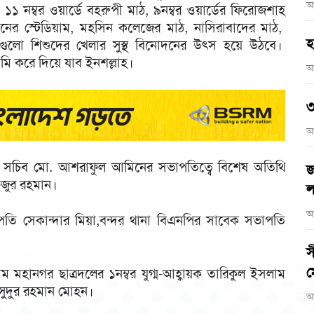
আ
১ নম্বর ওয়ার্ডে বহরুপী মাঠ, ৯নম্বর ওয়ার্ডের ফিরোজশাহ
মানের স্টেডিয়াম, মহসিন কলেজের মাঠ, নাসিরাবাদের মাঠ,
হ
সবগুলো শিশুদের খেলার সুস্থ বিনোদনের উৎস হয়ে উঠবে।
আমি করে দিয়ে যাব ইনশল্লাহ।
আ
৩
আ
র্তা ও সচিব মো. আশরাফুল আমিনের সভাপতিত্বে বিশেষ অতিথি
জ
ফিজুর রহমান।
ল
আ
পতি সেকান্দার মিয়া,বন্দর থানা বিএনপির সাবেক সভাপতি
স
ম
রাম মহানগর ছাত্রদলের ১নম্বর যুগ্ম-আহ্বায়ক তারিকুল ইসলাম
সুদুর রহমান মোহন।
আ