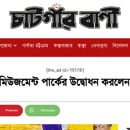
পজেলা
পার্বত্য চট্টগ্রাম
কক্সবাজার
স্বাস্থ্য
খেলাধুলা
বিনোদন
[the_ad id='15178']
্যামিউজমেন্ট পার্কের উদ্বোধন করল
Pinterest
WhatsApp