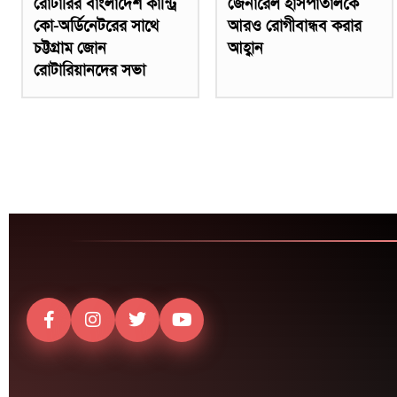
রোটারির বাংলাদেশ কান্ট্রি
জেনারেল হাসপাতালকে
কো-অর্ডিনেটরের সাথে
আরও রোগীবান্ধব করার
চট্টগ্রাম জোন
আহ্বান
রোটারিয়ানদের সভা