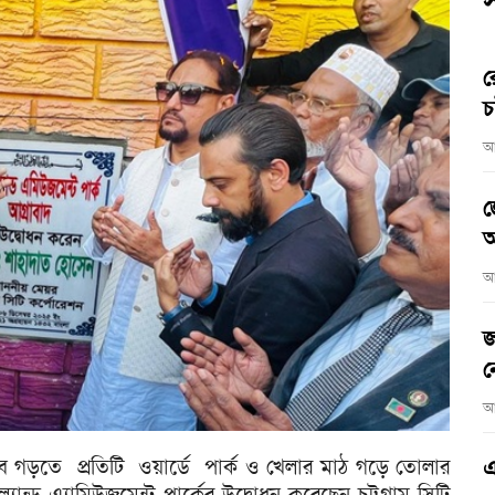
স
র
চ
আ
জ
আ
আ
জ
ন
আ
ভাবে গড়তে প্রতিটি ওয়ার্ডে পার্ক ও খেলার মাঠ গড়ে তোলার
এ
্যান্ড এ্যামিউজমেন্ট পার্কের উদ্বোধন করেছেন চট্টগ্রাম সিটি