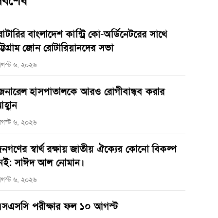
র্বশেষ
োটারির বাংলাদেশ কান্ট্রি কো-অর্ডিনেটরের সাথে
ট্টগ্রাম জোন রোটারিয়ানদের সভা
গস্ট ৬, ২০২৬
েনারেল হাসপাতালকে আরও রোগীবান্ধব করার
হ্বান
গস্ট ৬, ২০২৬
নগণের স্বার্থ রক্ষায় জাতীয় ঐক্যের কোনো বিকল্প
েই: সাঈদ আল নোমান।
গস্ট ৬, ২০২৬
সএসসি পরীক্ষার ফল ১০ আগস্ট