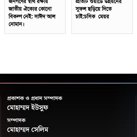
জনগণের স্বার্থ রক্ষায়
প্রতিটি ওয়ার্ডে উন্নয়নের
জাতীয় ঐক্যের কোনো
সুফল ছড়িয়ে দিতে
বিকল্প নেই: সাঈদ আল
চাই:চসিক মেয়র
নোমান।
প্রকাশক ও প্রধান সম্পাদক
মোহাম্মদ ইউসুফ
সম্পাদক
মোহাম্মদ সেলিম