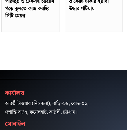
পরিচ্ছন্ন ও টেকসই চট্টগ্রাম
৩ কোটি টাকার ইয়াবা
গড়ে তুলতে কাজ করছি:
উদ্ধার পটিয়ায়
সিটি মেয়র
কার্যালয়
আরতী টাওয়ার (নিচ তলা), বাড়ি-৫৬, রোড-০১,
প্রশান্তি আ/এ, কর্নেলহাট, কাট্টলী, চট্টগ্রাম।
মোবাইল