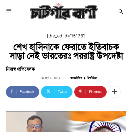
[the_ad id='15178']
শেখ হাসিনাকে ফেরাতে ইতিবাচক
সাড়া নেই ভারতেরঃ পররাষ্ট্র উপদেষ্টা
নিজস্ব প্রতিবেদক
ডিসেম্বর ৫, ২০২৫
আন্তর্জাতিক
টপনিউজ
Facebook
Twitter
Pinterest