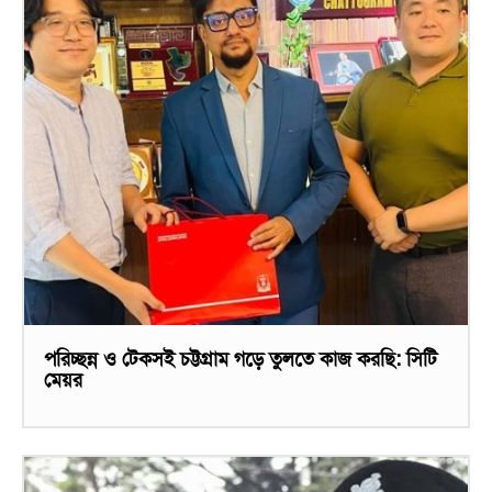
পরিচ্ছন্ন ও টেকসই চট্টগ্রাম গড়ে তুলতে কাজ করছি: সিটি
মেয়র