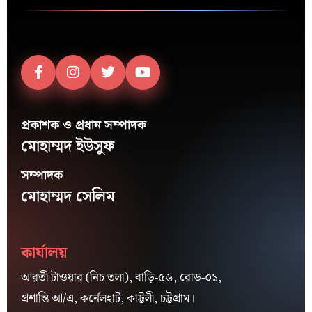
প্রকাশক ও প্রধান সম্পাদক
মোহাম্মদ ইউসুফ
সম্পাদক
মোহাম্মদ সেলিম
কার্যালয়
আরতী টাওয়ার (নিচ তলা), বাড়ি-৫৬, রোড-০১,
প্রশান্তি আ/এ, কর্নেলহাট, কাট্টলী, চট্টগ্রাম।