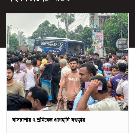
বাসচাপায় ৭ শ্রমিকের প্রাণহানি বগুড়ায়