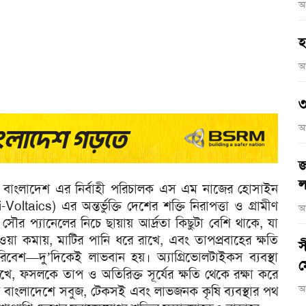
আ
হ
আ
৩
আ
জ
ল
ডিই বাংলাদেশ এর নির্বাহী পরিচালক এস এম নাজের হোসাইন
Voltaics) এর অন্তর্ভুক্তি দেশের শক্তি নিরাপত্তা ও গ্রামীণ
আ
থায় সৌর প্যানেলের নিচে ছায়ায় আর্দ্রতা কিছুটা বেশি থাকে, যা
কমায়, মাটির পানি ধরে রাখে, এবং তাপপ্রবাহের ক্ষতি
স
েশ—দু’দিকেই লাভবান হয়। অ্যাগ্রিভোলটাইকস ব্যবস্থা
ম
খে, ফসলকে তাপ ও অতিরিক্ত সূর্যের ক্ষতি থেকে রক্ষা করে
বয় বাংলাদেশে সবুজ, টেকসই এবং লাভজনক কৃষি ব্যবস্থার পথ
আ