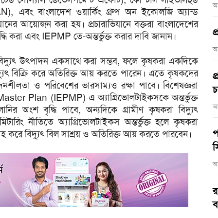
আ
AN), এবং বাংলাদেশ ওয়ার্কিং গ্রুপ অন ইকোলজি অ্যান্ড
ভিযানের আয়োজন করা হয। প্রচারাভিযানে বক্তরা বাংলাদেশের
প
দ্ধি করা এবং IEPMP তে-অন্তর্ভুক্ত করার দাবি জানান।
আ
রবিদ্যুৎ উৎপাদন একসাথে করা সম্ভব, ফলে কৃষকরা একদিকে
যুৎ বিক্রি করে অতিরিক্ত আয় করতে পারেন। এতে কৃষকদের
প
পাদনশীলতা ও পরিবেশের ভারসাম্যও রক্ষা পাবে। বিশেষজ্ঞরা
চ
ter Plan (IEPMP)-এ অ্যাগ্রিভোলটাইকসকে অন্তর্ভুক্ত
আ
র অংশ বৃদ্ধি পাবে, অন্যদিকে গ্রামীণ কৃষকরা বিদ্যুৎ
রিং নীতিতে অ্যাগ্রিভোলটাইকস অন্তর্ভুক্ত হলে কৃষকরা
প
রাহ করে বিদ্যুৎ বিল সাশ্রয় ও অতিরিক্ত আয় করতে পারবেন।
স
আ
র
ব