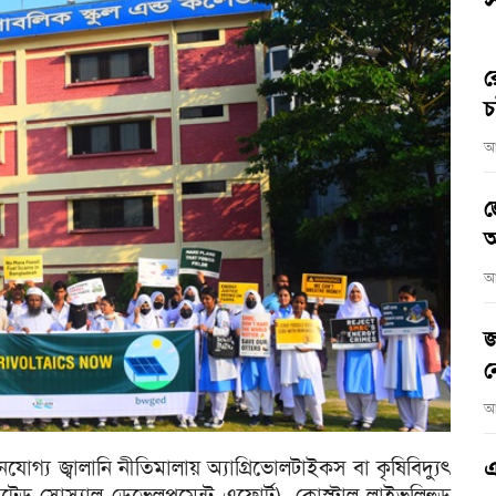
স
র
চ
আ
জ
আ
আ
জ
ন
আ
োগ্য জ্বালানি নীতিমালায় অ্যাগ্রিভোলটাইকস বা কৃষিবিদ্যুৎ
এ
্রেটেড সোস্যাল ডেভেলপমেন্ট এফোর্ট), কোস্টাল লাইভলিহুড