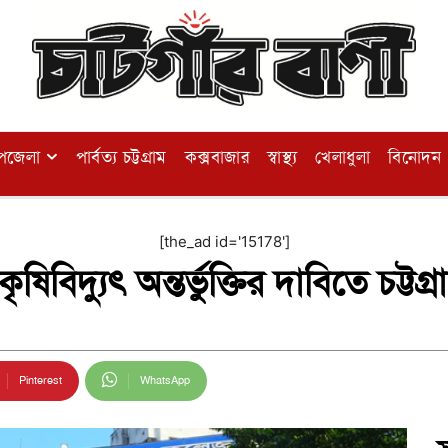
পজেলা
পার্বত্য চট্টগ্রাম
কক্সবাজার
স্বাস্থ্য
খেলাধুলা
বিনোদন
[the_ad id='15178']
িবিদ্যুৎ অন্তর্ভুক্তির দাবিতে চট্টগ্র
Pinterest
WhatsApp