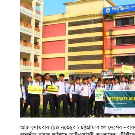
আজ সোমবার (১০ নভেম্বর ) চট্টগ্রাম:বাংলাদেশের নবায়নয
অন্তর্ভুক্ত করার দাবিতে আইএসডিই বাংলাদেশ (ইন্টিগ