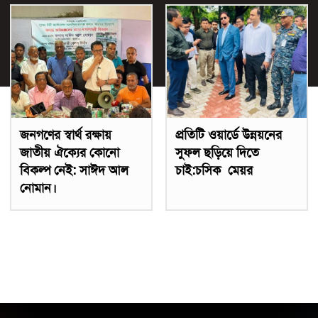
জনগণের স্বার্থ রক্ষায়
প্রতিটি ওয়ার্ডে উন্নয়নের
জাতীয় ঐক্যের কোনো
সুফল ছড়িয়ে দিতে
বিকল্প নেই: সাঈদ আল
চাই:চসিক মেয়র
নোমান।