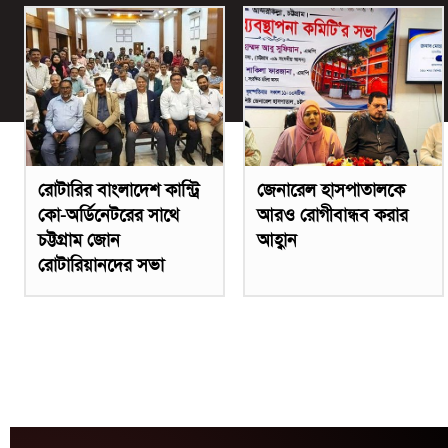
রোটারির বাংলাদেশ কান্ট্রি
জেনারেল হাসপাতালকে
কো-অর্ডিনেটরের সাথে
আরও রোগীবান্ধব করার
চট্টগ্রাম জোন
আহ্বান
রোটারিয়ানদের সভা