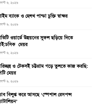
গস্ট ৬, ২০২৬
্রাইম ব্যাংক ও হেলথ পান্ডা চুক্তি স্বাক্ষর
গস্ট ৬, ২০২৬
্রতিটি ওয়ার্ডে উন্নয়নের সুফল ছড়িয়ে দিতে
াই:চসিক মেয়র
গস্ট ৬, ২০২৬
রিচ্ছন্ন ও টেকসই চট্টগ্রাম গড়ে তুলতে কাজ করছি:
িটি মেয়র
গস্ট ৬, ২০২৬
‌্যাব বিলুপ্ত করে আসছে ‘স্পেশাল রেসপন্স
্যাটালিয়ন’