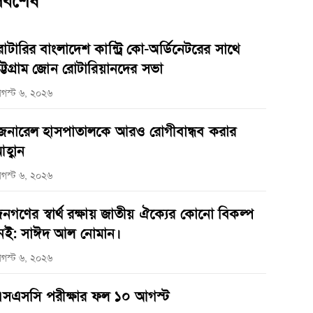
র্বশেষ
োটারির বাংলাদেশ কান্ট্রি কো-অর্ডিনেটরের সাথে
ট্টগ্রাম জোন রোটারিয়ানদের সভা
গস্ট ৬, ২০২৬
েনারেল হাসপাতালকে আরও রোগীবান্ধব করার
হ্বান
গস্ট ৬, ২০২৬
নগণের স্বার্থ রক্ষায় জাতীয় ঐক্যের কোনো বিকল্প
েই: সাঈদ আল নোমান।
গস্ট ৬, ২০২৬
সএসসি পরীক্ষার ফল ১০ আগস্ট