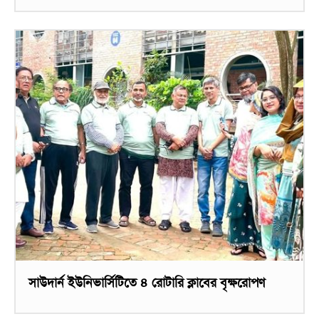
সাউদার্ন ইউনিভার্সিটিতে ৪ রোটারি ক্লাবের বৃক্ষরোপণ