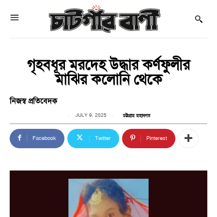
গৃহবধূর মরদেহ উদ্ধার কর্ণফুলীর
মাঝির কলোনি থেকে
নিজস্ব প্রতিবেদক
JULY 9, 2025
চট্টগ্রাম মহানগর
Facebook
Twitter
Pinterest