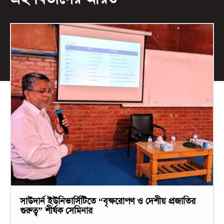
সাউদার্ন ইউনিভার্সিটিতে “বৃক্ষরোপণ ও দেশীয় প্রজাতির
গুরুত্ব” শীর্ষক সেমিনার