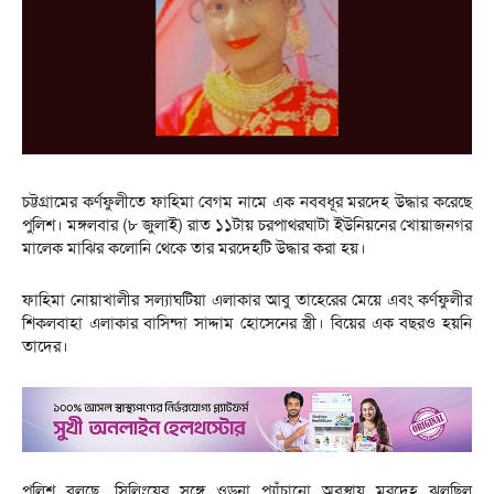
চট্টগ্রামের কর্ণফুলীতে ফাহিমা বেগম নামে এক নববধূর মরদেহ উদ্ধার করেছে
পুলিশ। মঙ্গলবার (৮ জুলাই) রাত ১১টায় চরপাথরঘাটা ইউনিয়নের খোয়াজনগর
মালেক মাঝির কলোনি থেকে তার মরদেহটি উদ্ধার করা হয়।
ফাহিমা নোয়াখালীর সল্যাঘটিয়া এলাকার আবু তাহেরের মেয়ে এবং কর্ণফুলীর
শিকলবাহা এলাকার বাসিন্দা সাদ্দাম হোসেনের স্ত্রী। বিয়ের এক বছরও হয়নি
তাদের।
পুলিশ বলছে, সিলিংয়ের সঙ্গে ওড়না প্যাঁচানো অবস্থায় মরদেহ ঝুলছিল