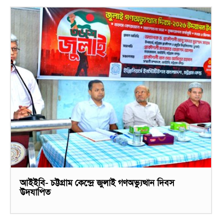
আইইবি- চট্টগ্রাম কেন্দ্রে জুলাই গণঅভ্যুত্থান দিবস
উদযাপিত