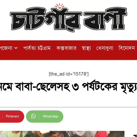
পজেলা
পার্বত্য চট্টগ্রাম
কক্সবাজার
স্বাস্থ্য
খেলাধুলা
বিনোদন
[the_ad id='15178']
ে বাবা-ছেলেসহ ৩ পর্যটকের মৃত্য
Pinterest
WhatsApp