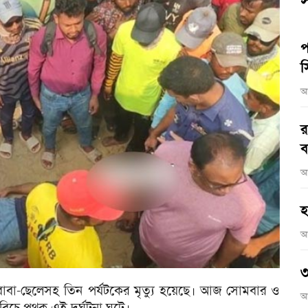
স
প
স
আ
র
ব
আ
হ
আ
৩
বাবা-ছেলেসহ তিন পর্যটকের মৃত্যু হয়েছে। আজ সোমবার ও
আ
িচে পৃথক এই দুর্ঘটনা ঘটে।