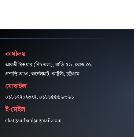
কার্যালয়
আরতী টাওয়ার (নিচ তলা), বাড়ি-৫৬, রোড-০১,
প্রশান্তি আ/এ, কর্নেলহাট, কাট্টলী, চট্টগ্রাম।
মোবাইল
০১৮১৭৭০২৩২৭, ০১৮১৫৫৬৬৩৬৮
ই-মেইল
chatganrbani@gmail.com