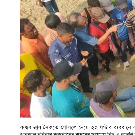
কক্সবাজার সৈকতে গোসলে নেমে ২২ ঘণ্টার ব্যবধানে 
গতকাল রবিবার কক্সবাজার শহরের সায়মন বিচ ও লাবণি ব