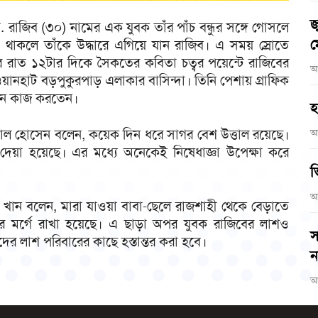
জ
াজিব (৩০) নামের এক যুবক তাঁর পাঁচ বন্ধুর সঙ্গে গোসলে
ম
ে থাকলে তাঁকে উদ্ধারে এগিয়ে যান রাজিব। এ সময় স্রোতে
র রাত ১২টার দিকে সৈকতের কবিতা চত্বর পয়েন্টে রাজিবের
আ
ওয়ানহাট বড়পুকুরপাড় এলাকার বাসিন্দা। তিনি পেশায় গ্রাফিক
কানে কাজ করতেন।
হ
েলাল হোসেন বলেন, কয়েক দিন ধরে সাগর বেশ উত্তাল রয়েছে।
আ
েয়া হয়েছে। এর মধ্যে অনেকেই নিষেধাজ্ঞা উপেক্ষা করে
ভ
আ
য়াস খান বলেন, মারা যাওয়া বাবা-ছেলে রাজশাহী থেকে বেড়াতে
র মর্গে রাখা হয়েছে। এ ছাড়া অপর যুবক রাজিবের লাশও
স
দের লাশ পরিবারের কাছে হস্তান্তর করা হবে।
ন
আ