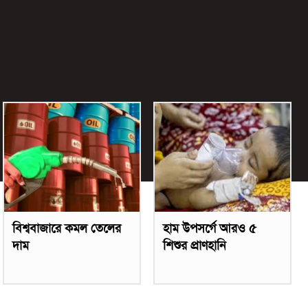
বিশ্ববাজারে কমল তেলের
হাম উপসর্গে আরও ৫
দাম
শিশুর প্রাণহানি