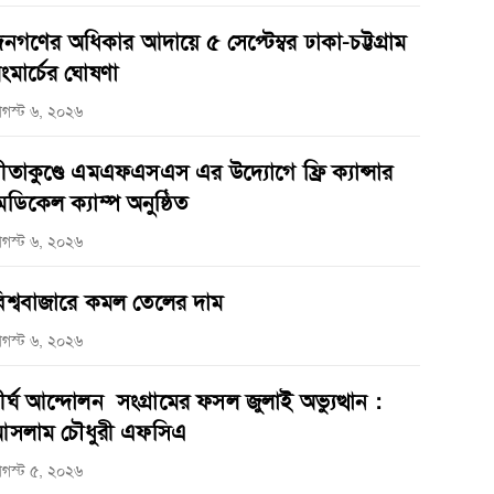
নগণের অধিকার আদায়ে ৫ সেপ্টেম্বর ঢাকা-চট্টগ্রাম
ংমার্চের ঘোষণা
গস্ট ৬, ২০২৬
ীতাকুণ্ডে এমএফএসএস এর উদ্যোগে ফ্রি ক্যান্সার
েডিকেল ক্যাম্প অনুষ্ঠিত
গস্ট ৬, ২০২৬
িশ্ববাজারে কমল তেলের দাম
গস্ট ৬, ২০২৬
ীর্ঘ আন্দোলন সংগ্রামের ফসল জুলাই অভ্যুত্থান :
সলাম চৌধুরী এফসিএ
গস্ট ৫, ২০২৬