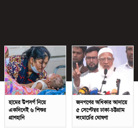
হামের উপসর্গ নিয়ে
জনগণের অধিকার আদায়ে
একদিনেই ৬ শিশুর
৫ সেপ্টেম্বর ঢাকা-চট্টগ্রাম
প্রাণহানি
লংমার্চের ঘোষণা