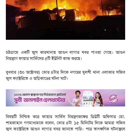
চট্টগ্রামে একটি জুস কারখানায় আগুন লাগার খবর পাওয়া গেছে। আগুন
নিয়ন্ত্রণে ফায়ার সার্ভিসের ৫টি ইউনিট কাজ করছে।
বুধবার (৩০ অক্টোবর) ভোর ৪টার দিকে নগরের খুলশী থানা এলাকার সজিব
জুস ফ্যাক্টরিতে এ অগ্নিকাণ্ডের ঘটনা ঘটে।
বিষয়টি নিশ্চিত করে ফায়ার সার্ভিস নিয়ন্ত্রণকক্ষের ডিউটি অফিসার মো.
শাহজাহান গণমাধ্যমকে বলেন, ভোর ৪টা ১৫ মিনিটের দিকে আমরা সজিব
জুস ফ্যাক্টরিতে আগুন লাগার খবর জানতে পারি। পরে তাৎক্ষণিক ঘটনাস্থলে