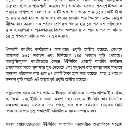
উল্লেখযোগ্যভাবে শক্তিশালী করেছে। ঋণ ও অগ্রিম খাতে ৮ শতাংশ ইতিবাচক
প্রবৃদ্ধির পাশাপাশি খেলাপি বা রাইট-অফ ঋণ থেকে প্রায় ১১৪ কোটি টাকা
পুনরুদ্ধার করা হয়েছে, যা আগের বছরের তুলনায় প্রায় তিনগুণ। নতুন নিয়ন্ত্রক
নীতিমালার কারণে এক পর্যায়ে শ্রেণিকৃত ঋণের হার ১৯ শতাংশে পৌঁছালেও
ঝুঁকি ব্যবস্থাপনা ও পুনরুদ্ধারের বিশেষ তৎপরতায় তা প্রায় ৪ শতাংশ কমিয়ে
১৫.৫ শতাংশে নামিয়ে আনা সম্ভব হয়েছে।
ইসলামি ব্যাংকিং কার্যক্রমেও অসাধারণ প্রবৃদ্ধি অর্জিত হয়েছে, যেখানে
আমানত ১৬৩ শতাংশ এবং বিনিয়োগ ১৪৫ শতাংশ বৃদ্ধি পেয়েছে।
অন্তর্ভুক্তিমূলক ব্যাংকিংয়ের ক্ষেত্রে ইউসিবির এজেন্ট ব্যাংকিং কার্যক্রম
প্রথমবারের মতো মুনাফার মুখ দেখেছে এবং সুশৃঙ্খল ব্যয় ব্যবস্থাপনার মাধ্যমে
অন্যান্য পরিচালন ব্যয় প্রায় ৯৭ কোটি টাকা হ্রাস করা হয়েছে। মাত্র ৩ শতাংশ
জনবল বৃদ্ধি করেই এই অভূতপূর্ব প্রবৃদ্ধি অর্জিত হয়েছে।
প্রযুক্তিগত খাতে দেশের প্রথম মাইক্রোসার্ভিসভিত্তিক ‘ওপেন এপিআই ব্যাংকিং
প্ল্যাটফর্ম’ এবং ইউসিবি ওয়ান অ্যাপ চালুর মাধ্যমে ইউসিবি তার ডিজিটাল
সক্ষমতা অনন্য উচ্চতায় নিয়ে গেছে, যার ফলে বর্তমানে ব্যাংকের মোট
লেনদেনের প্রায় ৬৫ শতাংশই ডিজিটাল মাধ্যমে সম্পন্ন হচ্ছে।
সভায় শেয়ারহোল্ডাররা ইউসিবির সাম্প্রতিক ব্যবসায়িক অগ্রগতিতে সন্তোষ