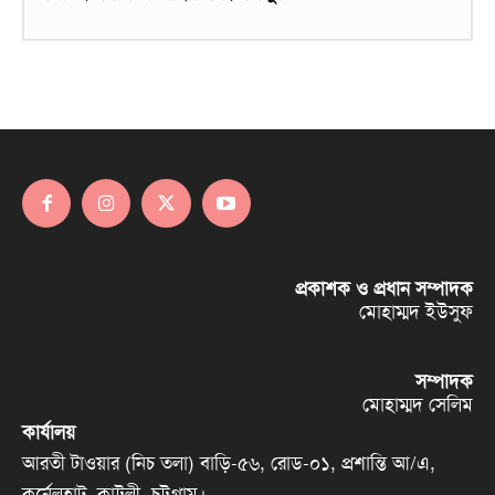
প্রকাশক ও প্রধান সম্পাদক
মোহাম্মদ ইউসুফ
সম্পাদক
মোহাম্মদ সেলিম
কার্যালয়
আরতী টাওয়ার (নিচ তলা) বাড়ি-৫৬, রোড-০১, প্রশান্তি আ/এ,
কর্নেলহাট, কাট্টলী, চট্টগ্রাম।