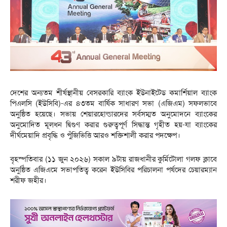
দেশের অন্যতম শীর্ষস্থানীয় বেসরকারি ব্যাংক ইউনাইটেড কমার্শিয়াল ব্যাংক
পিএলসি (ইউসিবি)-এর ৪৩তম বার্ষিক সাধারণ সভা (এজিএম) সফলভাবে
অনুষ্ঠিত হয়েছে। সভায় শেয়ারহোল্ডারদের সর্বসম্মত অনুমোদনে ব্যাংকের
অনুমোদিত মূলধন দ্বিগুণ করার গুরুত্বপূর্ণ সিদ্ধান্ত গৃহীত হয়-যা ব্যাংকের
দীর্ঘমেয়াদি প্রবৃদ্ধি ও পুঁজিভিত্তি আরও শক্তিশালী করার পদক্ষেপ।
বৃহস্পতিবার (১১ জুন ২০২৬) সকাল ৯টায় রাজধানীর কুর্মিটোলা গলফ ক্লাবে
অনুষ্ঠিত এজিএমে সভাপতিত্ব করেন ইউসিবির পরিচালনা পর্ষদের চেয়ারম্যান
শরীফ জহীর।