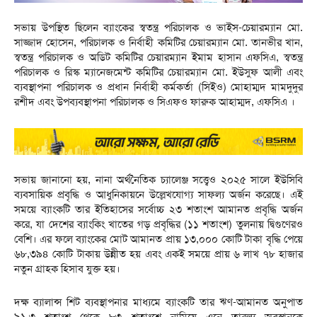
সভায় উপস্থিত ছিলেন ব্যাংকের স্বতন্ত্র পরিচালক ও ভাইস-চেয়ারম্যান মো.
সাজ্জাদ হোসেন, পরিচালক ও নির্বাহী কমিটির চেয়ারম্যান মো. তানভীর খান,
স্বতন্ত্র পরিচালক ও অডিট কমিটির চেয়ারম্যান ইমাম হাসান এফসিএ, স্বতন্ত্র
পরিচালক ও রিস্ক ম্যানেজমেন্ট কমিটির চেয়ারম্যান মো. ইউসুফ আলী এবং
ব্যবস্থাপনা পরিচালক ও প্রধান নির্বাহী কর্মকর্তা (সিইও) মোহাম্মদ মামদুদুর
রশীদ এবং উপব্যবস্থাপনা পরিচালক ও সিএফও ফারুক আহাম্মদ, এফসিএ ।
সভায় জানানো হয়, নানা অর্থনৈতিক চ্যালেঞ্জ সত্ত্বেও ২০২৫ সালে ইউসিবি
ব্যবসায়িক প্রবৃদ্ধি ও আধুনিকায়নে উল্লেখযোগ্য সাফল্য অর্জন করেছে। এই
সময়ে ব্যাংকটি তার ইতিহাসের সর্বোচ্চ ২৩ শতাংশ আমানত প্রবৃদ্ধি অর্জন
করে, যা দেশের ব্যাংকিং খাতের গড় প্রবৃদ্ধির (১১ শতাংশ) তুলনায় দ্বিগুণেরও
বেশি। এর ফলে ব্যাংকের মোট আমানত প্রায় ১৩,০০০ কোটি টাকা বৃদ্ধি পেয়ে
৬৮,৩৯৪ কোটি টাকায় উন্নীত হয় এবং একই সময়ে প্রায় ৬ লাখ ৭৮ হাজার
নতুন গ্রাহক হিসাব যুক্ত হয়।
দক্ষ ব্যালান্স শিট ব্যবস্থাপনার মাধ্যমে ব্যাংকটি তার ঋণ-আমানত অনুপাত
৯১.৩ শতাংশ থেকে ৮৩ শতাংশে নামিয়ে এনে তারল্য অবস্থানকে