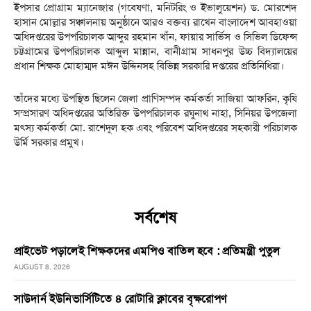
ইপসার প্রোগ্রাম ম্যানেজার (গবেষণা, মনিটরিং ও ইভালুয়েশন) ড. মোরশেদ
হাসান মোল্লার সঞ্চালনায় অনুষ্ঠানে আরও বক্তব্য রাখেন বাংলাদেশ আবহাওয়া
অধিদপ্তরের উপপরিচালক আব্দুর রহমান খাঁন, ফায়ার সার্ভিস ও সিভিল ডিফেন্স
চট্টগ্রামের উপপরিচালক আব্দুল মান্নান, বানীগ্রাম সাধনপুর উচ্চ বিদ্যালয়ের
প্রধান শিক্ষক মোহাম্মদ মঈন উদ্দিনসহ বিভিন্ন সরকারি দপ্তরের প্রতিনিধিরা।
তাঁদের মধ্যে উপস্থিত ছিলেন জেলা প্রাণিসম্পদ কর্মকর্তা সাজিয়া আফরিন, কৃষি
সম্প্রসারণ অধিদপ্তরের অতিরিক্ত উপপরিচালক রঘুনাথ নাহা, সিনিয়র উপজেলা
মৎস্য কর্মকর্তা মো. রাশেদুল হক এবং পরিবেশ অধিদপ্তরের সহকারী পরিচালক
উর্মি সরকার প্রমুখ।
সর্বশেষ
প্রাইভেট পড়ালেই শিক্ষকদের এমপিও বাতিল হবে : প্রতিমন্ত্রী পুতুল
AUGUST 8, 2026
সাউদার্ন ইউনিভার্সিটিতে ৪ রোটারি ক্লাবের বৃক্ষরোপণ