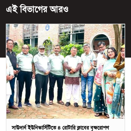
এই বিভাগের আরও
সাউদার্ন ইউনিভার্সিটিতে ৪ রোটারি ক্লাবের বৃক্ষরোপণ