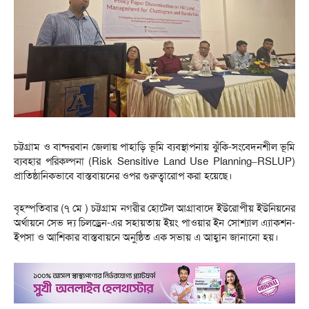
চট্টগ্রাম ও বান্দরবান জেলায় পাহাড়ি ভূমি ব্যবস্থাপনায় ঝুঁকি-সংবেদনশীল ভূমি
ব্যবহার পরিকল্পনা (Risk Sensitive Land Use Planning–RSLUP)
প্রাতিষ্ঠানিকভাবে বাস্তবায়নের ওপর গুরুত্বারোপ করা হয়েছে।
বৃহস্পতিবার (৭ মে ) চট্টগ্রাম নগরীর হোটেল আগ্রাবাদে ইউরোপীয় ইউনিয়নের
অর্থায়নে সেভ দ্য চিলড্রেন-এর সহায়তায় ইয়ং পাওয়ার ইন সোশ্যাল এ্যাকশন-
ইপসা ও আশিকার বাস্তবায়নে অনুষ্ঠিত এক সভায় এ আহ্বান জানানো হয়।