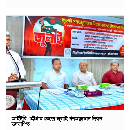
আইইবি- চট্টগ্রাম কেন্দ্রে জুলাই গণঅভ্যুত্থান দিবস
উদযাপিত