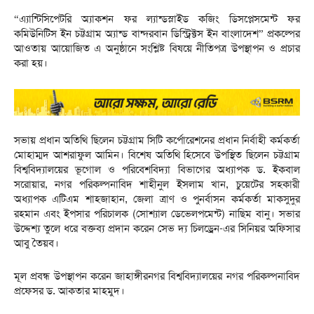
“এ্যান্টিসিপেটরি অ্যাকশন ফর ল্যান্ডস্লাইড কজিং ডিসপ্লেসমেন্ট ফর
কমিউনিটিস ইন চট্টগ্রাম অ্যান্ড বান্দরবান ডিস্ট্রিক্টস ইন বাংলাদেশ” প্রকল্পের
আওতায় আয়োজিত এ অনুষ্ঠানে সংশ্লিষ্ট বিষয়ে নীতিপত্র উপস্থাপন ও প্রচার
করা হয়।
সভায় প্রধান অতিথি ছিলেন চট্টগ্রাম সিটি কর্পোরেশনের প্রধান নির্বাহী কর্মকর্তা
মোহাম্মদ আশরাফুল আমিন। বিশেষ অতিথি হিসেবে উপস্থিত ছিলেন চট্টগ্রাম
বিশ্ববিদ্যালয়ের ভূগোল ও পরিবেশবিদ্যা বিভাগের অধ্যাপক ড. ইকবাল
সরোয়ার, নগর পরিকল্পনাবিদ শাহীনুল ইসলাম খান, চুয়েটের সহকারী
অধ্যাপক এটিএম শাহজাহান, জেলা ত্রাণ ও পুনর্বাসন কর্মকর্তা মাকসুদুর
রহমান এবং ইপসার পরিচালক (সোশ্যাল ডেভেলপমেন্ট) নাছিম বানু। সভার
উদ্দেশ্য তুলে ধরে বক্তব্য প্রদান করেন সেভ দ্য চিলড্রেন-এর সিনিয়র অফিসার
আবু তৈয়ব।
মূল প্রবন্ধ উপস্থাপন করেন জাহাঙ্গীরনগর বিশ্ববিদ্যালয়ের নগর পরিকল্পনাবিদ
প্রফেসর ড. আকতার মাহমুদ।