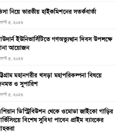
িসা নিয়ে ভারতীয় হাইকমিশনের সতর্কবার্তা
গস্ট ৫, ২০২৬
াউদার্ন ইউনিভার্সিটিতে গণঅভ্যুত্থান দিবস উপলক্ষে
ানা আয়োজন
গস্ট ৫, ২০২৬
ট্টগ্রাম মহানগরীর খসড়া মহাপরিকল্পনা বিষয়ে
নমত ও সুপারিশ
গস্ট ৫, ২০২৬
শিয়ান ডিস্ট্রিবিউশন থেকে ওমোডা জাইকো গাড়ির
ার্ভিসিংয়ে বিশেষ সুবিধা পাবেন প্রাইম ব্যাংকের
্রাহকরা