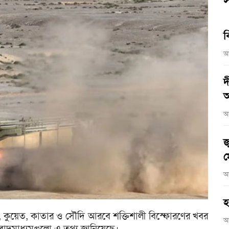
স
ব
আ
দ
আ
আ
জ
ম
আ
হ
 কুয়েত, কাতার ও সৌদি আরবে শক্তিশালী বিস্ফোরণের খবর
আ
বাদমাধ্যমগুলো এ তথ্য জানিয়েছে।