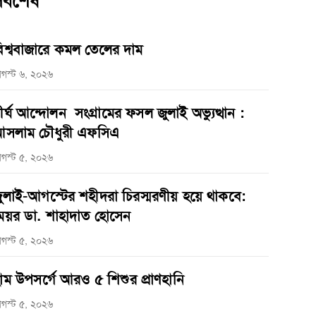
র্বশেষ
িশ্ববাজারে কমল তেলের দাম
গস্ট ৬, ২০২৬
ীর্ঘ আন্দোলন সংগ্রামের ফসল জুলাই অভ্যুত্থান :
সলাম চৌধুরী এফসিএ
গস্ট ৫, ২০২৬
ুলাই-আগস্টের শহীদরা চিরস্মরণীয় হয়ে থাকবে:
েয়র ডা. শাহাদাত হোসেন
গস্ট ৫, ২০২৬
াম উপসর্গে আরও ৫ শিশুর প্রাণহানি
গস্ট ৫, ২০২৬