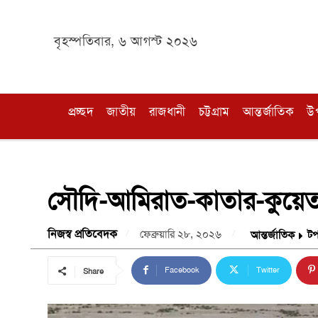
বৃহস্পতিবার, ৬ আগস্ট ২০২৬
প্রচ্ছদ
জাতীয়
রাজধানী
চট্টগ্রাম
আন্তর্জাতিক
উ
সৌদি-আমিরাত-কাতার-কুয়েত-বা
নিজস্ব প্রতিবেদক
ফেব্রুয়ারি ২৮, ২০২৬
আন্তর্জাতিক
ট
Facebook
Twitter
Share