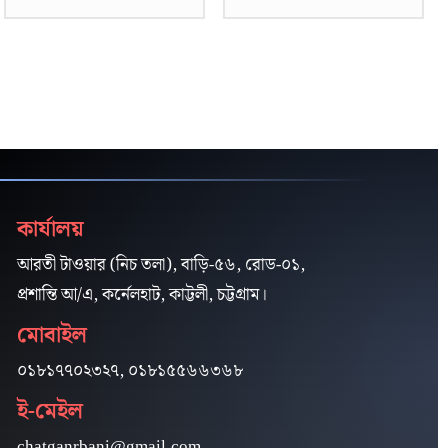
কার্যালয়
আরতী টাওয়ার (নিচ তলা), বাড়ি-৫৬, রোড-০১,
প্রশান্তি আ/এ, কর্নেলহাট, কাট্টলী, চট্টগ্রাম।
মোবাইল
০১৮১৭৭০২৩২৭, ০১৮১৫৫৬৬৩৬৮
ই-মেইল
chatganrbani@gmail.com