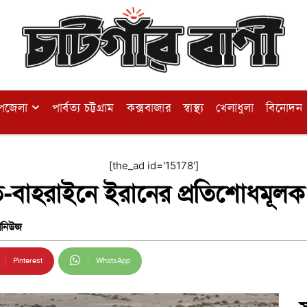
পজেলা
পার্বত্য চট্টগ্রাম
কক্সবাজার
স্বাস্থ্য
খেলাধুলা
বিনোদন
[the_ad id='15178']
হরাইনে ইরানের প্রতিশোধমূলক ক্ষ
পনিউজ
Pinterest
WhatsApp