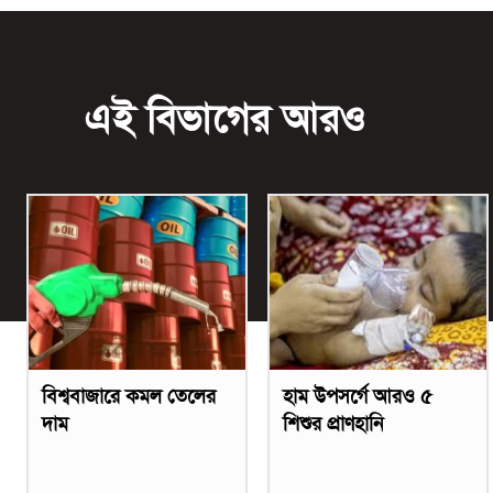
এই বিভাগের আরও
বিশ্ববাজারে কমল তেলের
হাম উপসর্গে আরও ৫
দাম
শিশুর প্রাণহানি