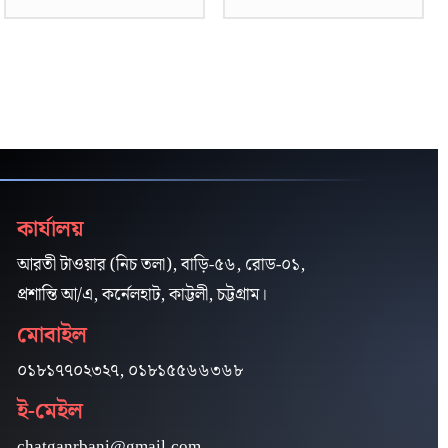
কার্যালয়
আরতী টাওয়ার (নিচ তলা), বাড়ি-৫৬, রোড-০১,
প্রশান্তি আ/এ, কর্নেলহাট, কাট্টলী, চট্টগ্রাম।
মোবাইল
০১৮১৭৭০২৩২৭, ০১৮১৫৫৬৬৩৬৮
ই-মেইল
chatganrbani@gmail.com