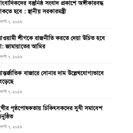
াংবাদিকদের বস্তুনিষ্ঠ সংবাদ প্রকাশে অঙ্গীকারবদ্ধ
াকতে হবে : স্থানীয় সরকারমন্ত্রী
গস্ট ৭, ২০২৬
ওয়ামী লীগকে রাজনীতি করতে দেয়া উচিত হবে
া: জামায়াতের আমির
গস্ট ৭, ২০২৬
ন্তর্জাতিক বাজারে সোনার দাম উল্লেখযোগ্যভাবে
েড়েছে
গস্ট ৭, ২০২৬
ুখীর পৃষ্ঠপোষকতায় চিকিৎসকদের সুধী সমাবেশ
নুষ্ঠিত
গস্ট ৭, ২০২৬