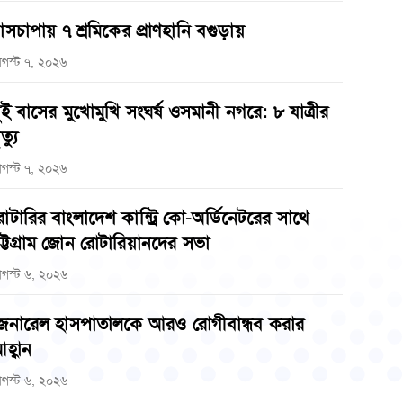
াসচাপায় ৭ শ্রমিকের প্রাণহানি বগুড়ায়
গস্ট ৭, ২০২৬
ুই বাসের মুখোমুখি সংঘর্ষ ওসমানী নগরে: ৮ যাত্রীর
ত্যু
গস্ট ৭, ২০২৬
োটারির বাংলাদেশ কান্ট্রি কো-অর্ডিনেটরের সাথে
ট্টগ্রাম জোন রোটারিয়ানদের সভা
গস্ট ৬, ২০২৬
েনারেল হাসপাতালকে আরও রোগীবান্ধব করার
হ্বান
গস্ট ৬, ২০২৬