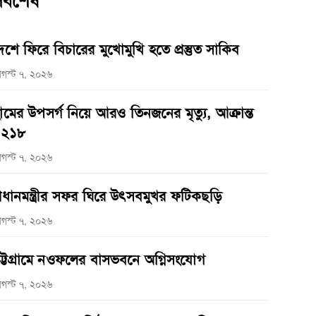
র্বশেষ
েশে ফিরে বিচারের মুখোমুখি হতে প্রস্তুত সাকিব
গস্ট ৭, ২০২৬
ামের উপসর্গ নিয়ে আরও তিনজনের মৃত্যু, আক্রান্ত
১২১৮
গস্ট ৭, ২০২৬
্রধানমন্ত্রীর সফর ঘিরে উৎসবমুখর ফটিকছড়ি
গস্ট ৭, ২০২৬
ট্টগ্রামে নওফলের বাসভবনে অগ্নিসংযোগ
গস্ট ৭, ২০২৬