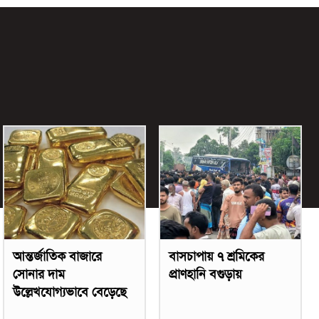
আন্তর্জাতিক বাজারে
বাসচাপায় ৭ শ্রমিকের
সোনার দাম
প্রাণহানি বগুড়ায়
উল্লেখযোগ্যভাবে বেড়েছে