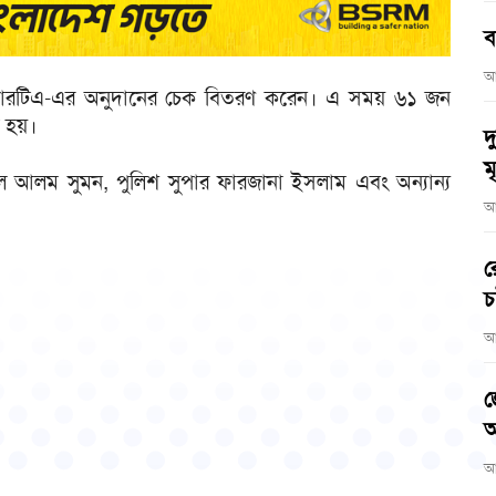
ব
আ
ে বিআরটিএ-এর অনুদানের চেক বিতরণ করেন। এ সময় ৬১ জন
া হয়।
দ
মৃ
রুল আলম সুমন, পুলিশ সুপার ফারজানা ইসলাম এবং অন্যান্য
আ
র
চ
আ
জ
আ
আ