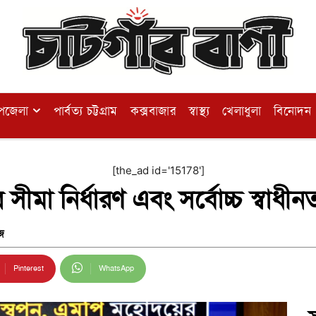
পজেলা
পার্বত্য চট্টগ্রাম
কক্সবাজার
স্বাস্থ্য
খেলাধুলা
বিনোদন
[the_ad id='15178']
া নির্ধারণ এবং সর্বোচ্চ স্বাধীনতা 
জ
Pinterest
WhatsApp