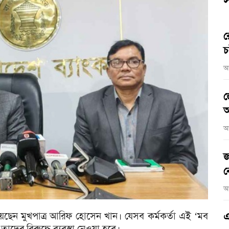
স
র
চ
আ
জ
আ
আ
জ
ন
আ
নিয়েছেন মুখপাত্র আরিফ হোসেন খান। যেসব কর্মকর্তা এই ‘মব
এ
দের বিরুদ্ধে ব্যবস্থা নেওয়া হবে।