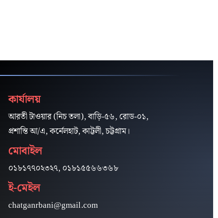
কার্যালয়
আরতী টাওয়ার (নিচ তলা), বাড়ি-৫৬, রোড-০১,
প্রশান্তি আ/এ, কর্নেলহাট, কাট্টলী, চট্টগ্রাম।
মোবাইল
০১৮১৭৭০২৩২৭, ০১৮১৫৫৬৬৩৬৮
ই-মেইল
chatganrbani@gmail.com