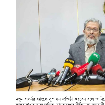
নতুন গভর্নর ব্যাংকে সুশাসন প্রতিষ্ঠা করবেন বলে জা
কালচার’এর সঙ্গে জড়িত, মানবসম্পদ নীতিমালা অনুযায়ী তা