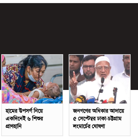
হামের উপসর্গ নিয়ে
জনগণের অধিকার আদায়ে
একদিনেই ৬ শিশুর
৫ সেপ্টেম্বর ঢাকা-চট্টগ্রাম
প্রাণহানি
লংমার্চের ঘোষণা