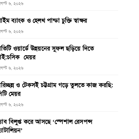
গস্ট ৬, ২০২৬
্রাইম ব্যাংক ও হেলথ পান্ডা চুক্তি স্বাক্ষর
গস্ট ৬, ২০২৬
্রতিটি ওয়ার্ডে উন্নয়নের সুফল ছড়িয়ে দিতে
াই:চসিক মেয়র
গস্ট ৬, ২০২৬
রিচ্ছন্ন ও টেকসই চট্টগ্রাম গড়ে তুলতে কাজ করছি:
িটি মেয়র
গস্ট ৬, ২০২৬
‌্যাব বিলুপ্ত করে আসছে ‘স্পেশাল রেসপন্স
্যাটালিয়ন’