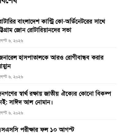
র্বশেষ
োটারির বাংলাদেশ কান্ট্রি কো-অর্ডিনেটরের সাথে
ট্টগ্রাম জোন রোটারিয়ানদের সভা
গস্ট ৬, ২০২৬
েনারেল হাসপাতালকে আরও রোগীবান্ধব করার
হ্বান
গস্ট ৬, ২০২৬
নগণের স্বার্থ রক্ষায় জাতীয় ঐক্যের কোনো বিকল্প
েই: সাঈদ আল নোমান।
গস্ট ৬, ২০২৬
সএসসি পরীক্ষার ফল ১০ আগস্ট