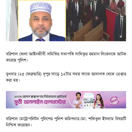
বরিশাল জেলা আইনজীবী সমিতির সভাপতি সাদিকুর রহমান লিংকনকে আটক
করেছে পুলিশ।
বুধবার (২৫ ফেব্রুয়ারি) দুপুর সাড়ে ১২টার সময় তাকে আদালত থেকে গ্রেপ্তার
করা হয়।
বরিশাল মেট্রোপলিটন পুলিশের পুলিশ কমিশনার মো. শফিকুল ইসলাম বিষয়টি
নিশ্চিত করেছেন।