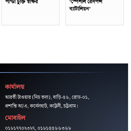
পান্ডা চুক্তি স্বাক্ষর
‘স্পেশাল রেসপন্স
ব্যাটালিয়ন’
কার্যালয়
আরতী টাওয়ার (নিচ তলা), বাড়ি-৫৬, রোড-০১,
প্রশান্তি আ/এ, কর্নেলহাট, কাট্টলী, চট্টগ্রাম।
মোবাইল
০১৮১৭৭০২৩২৭, ০১৮১৫৫৬৬৩৬৮