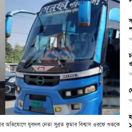
স
স
প
আ
চ
ও
আ
দ
আ
হ
র অভিযোগে যুবদল নেতা সুব্রত কুমার বিশ্বাস ওরফে শুভকে