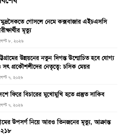
র্বশেষ
মুদ্রসৈকতে গোসলে নেমে কক্সবাজার এইচএসসি
রীক্ষার্থীর মৃত্যু
গস্ট ৮, ২০২৬
ট্টগ্রামের উন্নয়নের নতুন দিগন্ত উন্মোচিত হবে যোগ্য
 সৎ প্রকৌশলীদের নেতৃত্বে: চসিক মেয়র
গস্ট ৭, ২০২৬
েশে ফিরে বিচারের মুখোমুখি হতে প্রস্তুত সাকিব
গস্ট ৭, ২০২৬
ামের উপসর্গ নিয়ে আরও তিনজনের মৃত্যু, আক্রান্ত
১২১৮