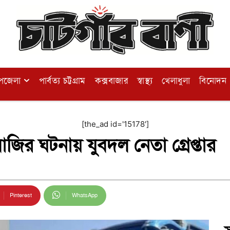
পজেলা
পার্বত্য চট্টগ্রাম
কক্সবাজার
স্বাস্থ্য
খেলাধুলা
বিনোদন
[the_ad id='15178']
জির ঘটনায় যুবদল নেতা গ্রেপ্তার
Pinterest
WhatsApp