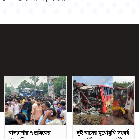
বাসচাপায় ৭ শ্রমিকের
দুই বাসের মুখোমুখি সংঘর্ষ