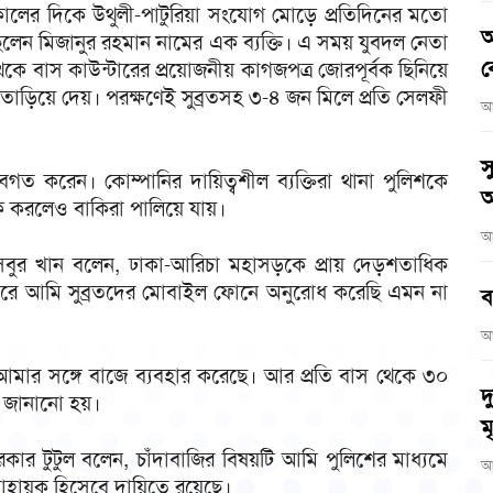
কালের দিকে উথুলী-পাটুরিয়া সংযোগ মোড়ে প্রতিদিনের মতো
আ
িলেন মিজানুর রহমান নামের এক ব্যক্তি। এ সময় যুবদল নেতা
ব
থেকে বাস কাউন্টারের প্রয়োজনীয় কাগজপত্র জোরপূর্বক ছিনিয়ে
াড়িয়ে দেয়। পরক্ষণেই সুব্রতসহ ৩-৪ জন মিলে প্রতি সেলফী
আ
স
বগত করেন। কোম্পানির দায়িত্বশীল ব্যক্তিরা থানা পুলিশকে
অ
টক করলেও বাকিরা পালিয়ে যায়।
আ
 সবুর খান বলেন, ঢাকা-আরিচা মহাসড়কে প্রায় দেড়শতাধিক
রে আমি সুব্রতদের মোবাইল ফোনে অনুরোধ করেছি এমন না
ব
আ
আমার সঙ্গে বাজে ব্যবহার করেছে। আর প্রতি বাস থেকে ৩০
দ
ি জানানো হয়।
মৃ
কার টুটুল বলেন, চাঁদাবাজির বিষয়টি আমি পুলিশের মাধ্যমে
আ
হ্বায়ক হিসেবে দায়িত্বে রয়েছে।