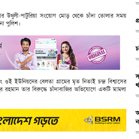
আ
ার উথুলী-পাটুরিয়া সংয়োগ মোড় থেকে চাঁদা তোলার সময়
প
না পুলিশ।
আ
চ
আ
স
বং ওই ইউনিয়নের বেলতা গ্রামের মৃত নিতাই চন্দ্র বিশ্বাসের
থ
র রহমান তার বিরুদ্ধে চাঁদাবাজির অভিযোগে একটি মামলা
আ
আ
ন
আ