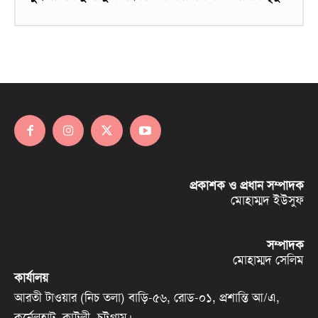
প্রকাশক ও প্রধান সম্পাদক
মোহাম্মদ ইউসুফ
সম্পাদক
মোহাম্মদ সেলিম
কার্যালয়
আরতী টাওয়ার (নিচ তলা) বাড়ি-৫৬, রোড-০১, প্রশান্তি আ/এ,
কর্নেলহাট, কাট্টলী, চট্টগ্রাম।