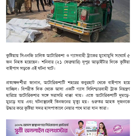
কুষ্টিয়ায় সিএনজি চালিত অটোরিকশা ও গ্যাসবাহী ট্রাকের মুখোমুখি সংঘর্ষে ৫
জন নিহত হয়েছেন। শনিবার (২১ ফেব্রুয়ারি) দুপুর আড়াইটার দিকে কুষ্টিয়া
বাইপাস সড়কে এই ঘটনা ঘটে।
প্রত্যক্ষদর্শীরা জানান, অটোরিকশাটি শহরের কবুরহাট থেকে বাইপাস হয়ে
যাচ্ছিল। বিপরীত দিক থেকে আসা একটি গ্যাস সিলিন্ডারবাহী ট্রাক নিয়ন্ত্রণ
হারিয়ে অটোরিকশার সঙ্গে সরাসরি ধাক্কা খায়। এতে অটোরিকশাটি দুমড়ে-
মুচড়ে যায় এবং ঘটনাস্থলেই তিনজনের মৃত্যু হয়। গুরুতর আহত দুজনকে
উদ্ধার করে কুষ্টিয়া সদর হাসপাতালে নেয়ার পথে মারা যান তারা।