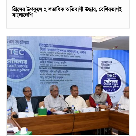
গ্রিসের উপকূলে ২ শতাধিক অভিবাসী উদ্ধার, বেশিরভাগই
বাংলাদেশি