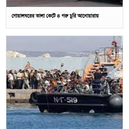
গোয়ালঘরের তালা কেটে ৪ গরু চুরি আনোয়ারায়