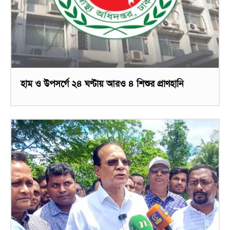
হাম ও উপসর্গে ২৪ ঘণ্টায় আরও ৪ শিশুর প্রাণহানি