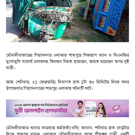
মৌলভীবাজারের গিয়াসনগর এলাকার শাহপুরে পিকআপ ভ্যান ও সিএনজির
মুখোমুখি সংঘর্ষে চালকসহ তিনজন নিহত হয়েছেন, আহত হয়েছেন অপর দুই
যাত্রী।
আজ (শনিবার, ২১ ফেব্রুয়ারি) দিবাগত রাত ১টা ৩০ মিনিটের দিকে সদর
উপজেলার গিয়াসনগরের শাহপুর এলাকায় ঘটনাটি ঘটে।
মৌলভীবাজার থানার ভারপ্রাপ্ত কর্মকর্তা(ওসি) জানান, শনিবার রাত দেড়টার
দিকে শাহপুর নামক এলাকায় মৌলভীবাজার থেকে শ্রীমঙ্গল গামী একটি