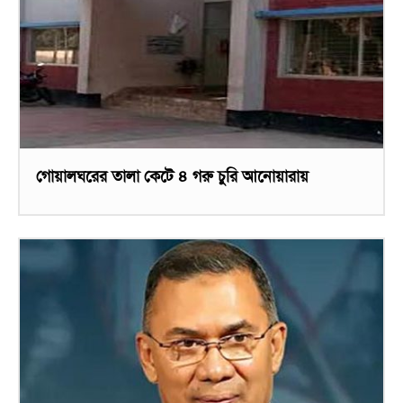
গোয়ালঘরের তালা কেটে ৪ গরু চুরি আনোয়ারায়