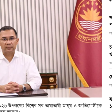
স
স
প
আ
চ
ও
আ
দ
আ
হ
৬ উপলক্ষ্যে বিশ্বের সব ভাষাভাষী মানুষ ও জাতিগোষ্ঠীকে
তারেক রহমান।