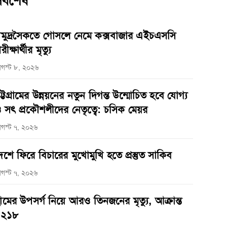
র্বশেষ
মুদ্রসৈকতে গোসলে নেমে কক্সবাজার এইচএসসি
রীক্ষার্থীর মৃত্যু
গস্ট ৮, ২০২৬
ট্টগ্রামের উন্নয়নের নতুন দিগন্ত উন্মোচিত হবে যোগ্য
 সৎ প্রকৌশলীদের নেতৃত্বে: চসিক মেয়র
গস্ট ৭, ২০২৬
েশে ফিরে বিচারের মুখোমুখি হতে প্রস্তুত সাকিব
গস্ট ৭, ২০২৬
ামের উপসর্গ নিয়ে আরও তিনজনের মৃত্যু, আক্রান্ত
১২১৮