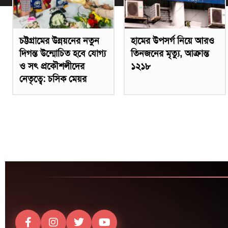
চট্টগ্রামের উন্নয়নের নতুন
হামের উপসর্গ নিয়ে আরও
দিগন্ত উন্মোচিত হবে যোগ্য
তিনজনের মৃত্যু, আক্রান্ত
ও সৎ প্রকৌশলীদের
১২১৮
নেতৃত্বে: চসিক মেয়র