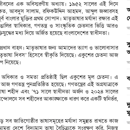
তীয় জীবনের এক অবিস্মরণীয় অধ্যায়। ১৯৫২ সালের এই দিনে
আ
রকত, আবদুস সালাম, রফিকউদ্দিন আহমদ, আব্দুল জব্বারসহ
ব
বাংলার মুক্তির প্রথম সোপান। মাতৃভাষার মর্যাদা রক্ষার এই
ালির স্বাধিকার, গণতন্ত্র ও সাংস্কৃতিক চেতনার ভিত্তি আরও
আ
যুদ্ধের মধ্য দিয়ে অর্জিত হয়েছে বাংলাদেশের স্বাধীনতা।
স
্রধান বাহন। মাতৃভাষার জন্য আমাদের ত্যাগ ও ভালোবাসার
অ
ক মাতৃভাষা দিবস’ হিসেবে স্বীকৃতি দিয়েছে। একুশের চেতনা আজ
রূপ নিয়েছে।
আ
র অধিকার ও সমতা প্রতিষ্ঠাই ছিল একুশের মূল চেতনা। এ
ব
গণতন্ত্র পুনপ্রতিষ্ঠিত হয়েছে। গণতন্ত্রের এই অগ্রযাত্রাকে
আ
 ভাষা শহীদ এবং ’৭১ সালে স্বাধীনতা অর্জন ও ২০২৪ সালের
 আন্দোলনে সব শহীদের আকাঙ্ক্ষাকে ধারণ করে একটি স্বনির্ভর,
দ
মৃ
ড়ে সব জাতিগোষ্ঠীর ভাষাসমূহের মর্যাদা সমুন্নত রাখতে কাজ
আ
আমরা দেশে বিদ্যমান ভাষা বৈচিত্র্যকে সংরক্ষণ করি, নিজস্ব