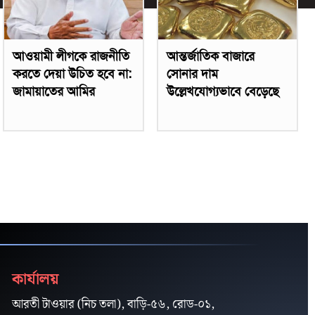
আওয়ামী লীগকে রাজনীতি
আন্তর্জাতিক বাজারে
করতে দেয়া উচিত হবে না:
সোনার দাম
জামায়াতের আমির
উল্লেখযোগ্যভাবে বেড়েছে
কার্যালয়
আরতী টাওয়ার (নিচ তলা), বাড়ি-৫৬, রোড-০১,