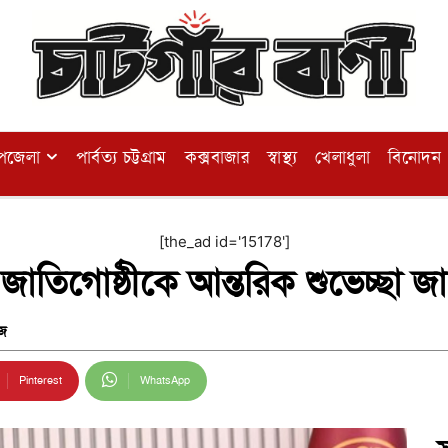
পজেলা
পার্বত্য চট্টগ্রাম
কক্সবাজার
স্বাস্থ্য
খেলাধুলা
বিনোদন
[the_ad id='15178']
জাতিগোষ্ঠীকে আন্তরিক শুভেচ্ছা জানাল
জ
Pinterest
WhatsApp