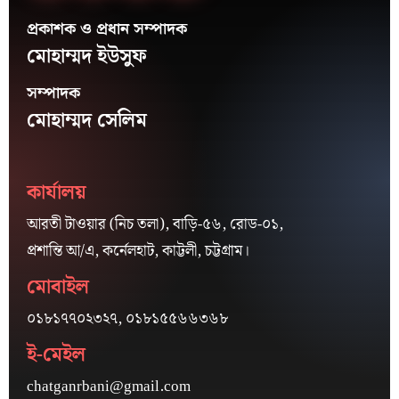
প্রকাশক ও প্রধান সম্পাদক
মোহাম্মদ ইউসুফ
সম্পাদক
মোহাম্মদ সেলিম
কার্যালয়
আরতী টাওয়ার (নিচ তলা), বাড়ি-৫৬, রোড-০১,
প্রশান্তি আ/এ, কর্নেলহাট, কাট্টলী, চট্টগ্রাম।
মোবাইল
০১৮১৭৭০২৩২৭, ০১৮১৫৫৬৬৩৬৮
ই-মেইল
chatganrbani@gmail.com