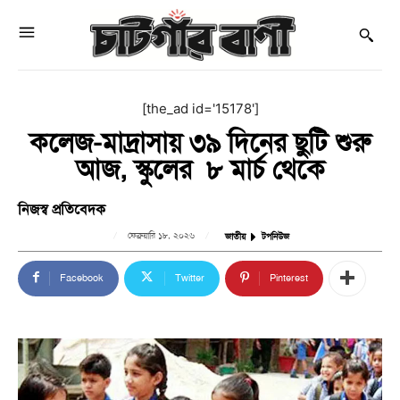
[the_ad id='15178']
কলেজ-মাদ্রাসায় ৩৯ দিনের ছুটি শুরু
আজ, স্কুলের ৮ মার্চ থেকে
নিজস্ব প্রতিবেদক
ফেব্রুয়ারি ১৮, ২০২৬
জাতীয়
টপনিউজ
Facebook
Twitter
Pinterest