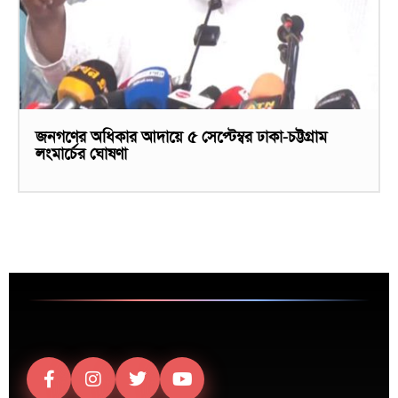
জনগণের অধিকার আদায়ে ৫ সেপ্টেম্বর ঢাকা-চট্টগ্রাম
লংমার্চের ঘোষণা