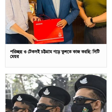
পরিচ্ছন্ন ও টেকসই চট্টগ্রাম গড়ে তুলতে কাজ করছি: সিটি
মেয়র