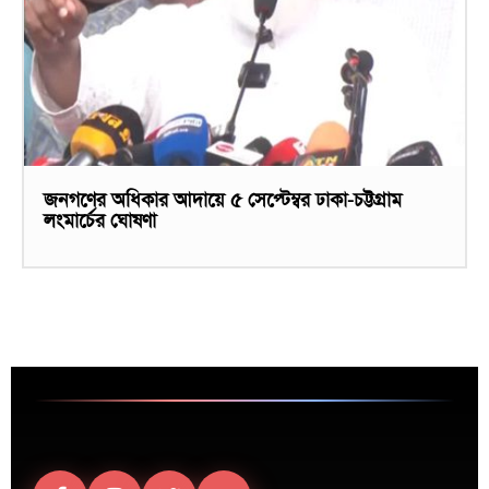
জনগণের অধিকার আদায়ে ৫ সেপ্টেম্বর ঢাকা-চট্টগ্রাম
লংমার্চের ঘোষণা