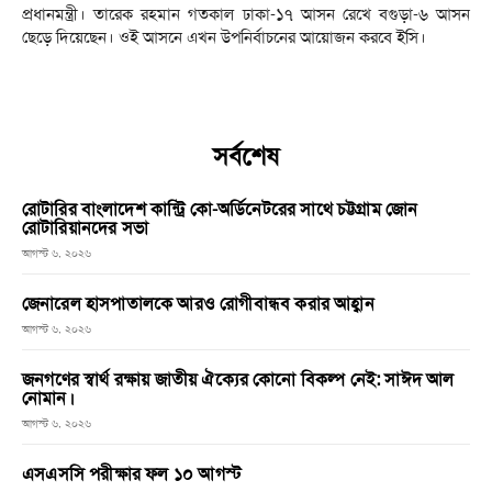
প্রধানমন্ত্রী। তারেক রহমান গতকাল ঢাকা-১৭ আসন রেখে বগুড়া-৬ আসন
ছেড়ে দিয়েছেন। ওই আসনে এখন উপনির্বাচনের আয়োজন করবে ইসি।
সর্বশেষ
রোটারির বাংলাদেশ কান্ট্রি কো-অর্ডিনেটরের সাথে চট্টগ্রাম জোন
রোটারিয়ানদের সভা
আগস্ট ৬, ২০২৬
জেনারেল হাসপাতালকে আরও রোগীবান্ধব করার আহ্বান
আগস্ট ৬, ২০২৬
জনগণের স্বার্থ রক্ষায় জাতীয় ঐক্যের কোনো বিকল্প নেই: সাঈদ আল
নোমান।
আগস্ট ৬, ২০২৬
এসএসসি পরীক্ষার ফল ১০ আগস্ট