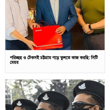
পরিচ্ছন্ন ও টেকসই চট্টগ্রাম গড়ে তুলতে কাজ করছি: সিটি
মেয়র