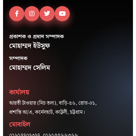
প্রকাশক ও প্রধান সম্পাদক
মোহাম্মদ ইউসুফ
সম্পাদক
মোহাম্মদ সেলিম
কার্যালয়
আরতী টাওয়ার (নিচ তলা), বাড়ি-৫৬, রোড-০১,
প্রশান্তি আ/এ, কর্নেলহাট, কাট্টলী, চট্টগ্রাম।
মোবাইল
০১৮১৭৭০২৩২৭, ০১৮১৫৫৬৬৩৬৮