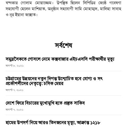
খন্দকার গোলাম মোয়াজ্জেম। উপস্থিত ছিলেন সিপিডির জ্যেষ্ঠ গবেষণা
সহযোগী হেলেন মাশিয়াত, অনুষ্ঠান সহযোগী সামি মোহাম্মদ, মালিহা সাবাহ
ও নূর ইয়ানা জান্নাত।
সর্বশেষ
সমুদ্রসৈকতে গোসলে নেমে কক্সবাজার এইচএসসি পরীক্ষার্থীর মৃত্যু
আগস্ট ৮, ২০২৬
চট্টগ্রামের উন্নয়নের নতুন দিগন্ত উন্মোচিত হবে যোগ্য ও সৎ
প্রকৌশলীদের নেতৃত্বে: চসিক মেয়র
আগস্ট ৭, ২০২৬
দেশে ফিরে বিচারের মুখোমুখি হতে প্রস্তুত সাকিব
আগস্ট ৭, ২০২৬
হামের উপসর্গ নিয়ে আরও তিনজনের মৃত্যু, আক্রান্ত ১২১৮