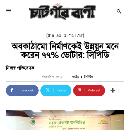
[the_ad id='15178']
অবকাঠামো নির্মাণকেই উন্নয়ন মনে
করেন ৭৭% ভোটার: সিপিডি
নিজস্ব প্রতিবেদক
ফেব্রুয়ারি ৭, ২০২৬
জাতীয়
টপনিউজ
Facebook
Twitter
Pinterest