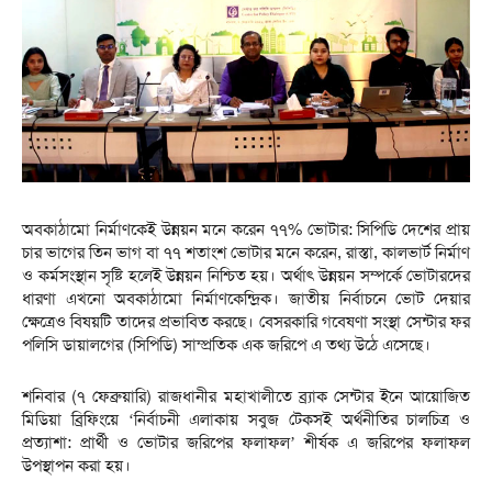
অবকাঠামো নির্মাণকেই উন্নয়ন মনে করেন ৭৭% ভোটার: সিপিডি দেশের প্রায়
চার ভাগের তিন ভাগ বা ৭৭ শতাংশ ভোটার মনে করেন, রাস্তা, কালভার্ট নির্মাণ
ও কর্মসংস্থান সৃষ্টি হলেই উন্নয়ন নিশ্চিত হয়। অর্থাৎ উন্নয়ন সম্পর্কে ভোটারদের
ধারণা এখনো অবকাঠামো নির্মাণকেন্দ্রিক। জাতীয় নির্বাচনে ভোট দেয়ার
ক্ষেত্রেও বিষয়টি তাদের প্রভাবিত করছে। বেসরকারি গবেষণা সংস্থা সেন্টার ফর
পলিসি ডায়ালগের (সিপিডি) সাম্প্রতিক এক জরিপে এ তথ্য উঠে এসেছে।
শনিবার (৭ ফেব্রুয়ারি) রাজধানীর মহাখালীতে ব্র্যাক সেন্টার ইনে আয়োজিত
মিডিয়া ব্রিফিংয়ে ‘নির্বাচনী এলাকায় সবুজ টেকসই অর্থনীতির চালচিত্র ও
প্রত্যাশা: প্রার্থী ও ভোটার জরিপের ফলাফল’ শীর্ষক এ জরিপের ফলাফল
উপস্থাপন করা হয়।