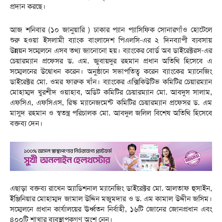
প্রদান করছে।
আজ শনিবার (১০ জানুয়ারি ) ঢাকার প্যান প্যাসিফিক সোনারগাঁও হোটেলে
শুরু হওয়া ইসলামী ব্যাংক বাংলাদেশ পিএলসি-এর ২ দিনব্যাপী ব্যবসায়
উন্নয়ন সম্মেলনে এসব তথ্য জানোনো হয়। ব্যাংকের বোর্ড অব ডাইরেক্টরস-এর
চেয়ারম্যান প্রফেসর ড. এম. জুবায়দুর রহমান প্রধান অতিথি হিসেবে এ
সম্মেলনের উদ্বোধন করেন। অনুষ্ঠানে সভাপতিত্ব করেন ব্যাংকের ম্যানেজিং
ডাইরেক্টর মো. ওমর ফারুক খাঁন। ব্যাংকের এক্সিকিউটিভ কমিটির চেয়ারম্যান
মোহাম্মদ খুরশীদ ওয়াহাব, অডিট কমিটির চেয়ারম্যান মো. আবদুস সালাম,
এফসিএ, এফসিএস, রিস্ক ম্যানেজমেন্ট কমিটির চেয়ারম্যান প্রফেসর ড. এম
মাসুদ রহমান ও স্বতন্ত্র পরিচালক মো. আবদুল জলিল বিশেষ অতিথি হিসেবে
বক্তব্য দেন।
এছাড়া বক্তব্য রাখেন অ্যাডিশনাল ম্যানেজিং ডাইরেক্টর মো. আলতাফ হুসাইন,
ইঞ্জিনিয়ার মোহাম্মদ জামাল উদ্দিন মজুমদার ও ড. এম কামাল উদ্দীন জসিম।
সম্মেলনে প্রধান কার্যালয়ের ঊর্ধ্বতন নির্বাহী, ১৬টি জোনের জোনপ্রধান এবং
৪০০টি শাখার ব্যবস্থাপকগণ অংশ নেন।