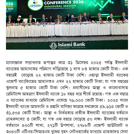
চ্যালেঞ্জকে সম্ভাবনায় রূপান্তর করে ৩১ ডিসেম্বর ২০২৫ পর্যন্ত ইসলামী
ব্যাংকের আমানতের পরিমাণ দাঁড়িয়েছে ১ লাখ ৮৩ হাজার কোটি টাকা। এক
বছরেই বেড়েছে ২২ হাজার কোটি টাকা বেশি। এছাড়া ইসলামী ব্যংকের
এজেন্ট ব্যাংকিংয়ের আমানতও এখন ২২ হাজার কোটি টাকা; যা গত বছরের
তুলনায় ৫ হাজার কোটি টাকা বেশি। প্রবাসীদের আস্থা ও ভালোবাসায়
রেমিট্যান্স আহরণে ইসলামী ব্যাংক ১৮ বছর ধরে শীর্ষে রয়েছে। গত এক বছরে
এ ব্যাংকের মাধ্যমে রেমিট্যান্স এসেছে ৭৬,০০০ কোটি টাকা। ২০২৫ সালে
ইসলামী ব্যাংক আমদানি ও রপ্তানি বাণিজ্য করেছে যথাক্রমে ৫৯,৬১৪ কোটি ও
৩১,৫০৪ কোটি টাকা। আস্থা ও নির্ভরতার প্রতীক ইসলামী ব্যাংকের বর্তমান
গ্রাহকসংখ্যা ৩ কোটি; যা গত এক বছরে বেড়েছে ৫০ লক্ষ। ইসলামী ব্যাংক
বর্তমানে ৪০০টি শাখা, ২৭১টি উপশাখা, ২৭৮৮টি এজেন্ট আউটলেট ও
৩০৪০টি এটিএম/সিআরএম বুথের বৃহৎ নেটওয়ার্কের মাধ্যমে গ্রাহকদের সেবা