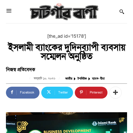
[the_ad id='15178']
ইসলামী ব্যাংকের দুদিনব্যাপী ব্যবসায়
সম্মেলন অনুষ্ঠিত
নিজস্ব প্রতিবেদক
জানুয়ারি ১০, ২০২৬
জাতীয়
টপনিউজ
ব্যাংক- বীমা
Facebook
Twitter
Pinterest