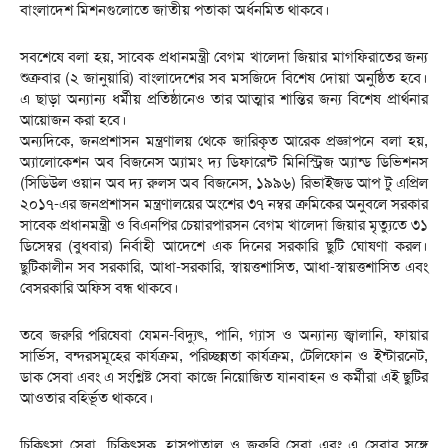
বাংলাদেশ মিশনগুলোতে জাতীয় পতাকা অর্ধনমিত থাকবে।
সবশেষে বলা হয়, সাবেক প্রধানমন্ত্রী বেগম খালেদা জিয়ার মাগফিরাতের জন্য
শুক্রবার (২ জানুয়ারি) বাংলাদেশের সব মসজিদে বিশেষ দোয়া অনুষ্ঠিত হবে।
এ ছাড়া অন্যান্য ধর্মীয় প্রতিষ্ঠানেও তার আত্মার শান্তির জন্য বিশেষ প্রার্থনার
আয়োজন করা হবে।
অন্যদিকে, জনপ্রশাসন মন্ত্রণালয় থেকে জারিকৃত আরেক প্রজ্ঞাপনে বলা হয়,
অ্যালোকেশন অব বিজনেস অ্যামং দ্য ডিফারেন্ট মিনিস্ট্রিজ অ্যান্ড ডিভিশনস
(সিডিউল ওয়ান অব দ্য রুলস অব বিজনেস, ১৯৯৬) রিভাইজড আপ টু এপ্রিল
২০১৭-এর জনপ্রশাসন মন্ত্রণালয়ের অংশের ৩৭ নম্বর ক্রমিকের অনুবলে সরকার
সাবেক প্রধানমন্ত্রী ও বিএনপির চেয়ারপারসন বেগম খালেদা জিয়ার মৃত্যুতে ৩১
ডিসেম্বর (বুধবার) নির্বাহী আদেশে এক দিনের সরকারি ছুটি ঘোষণা করল।
ছুটিকালীন সব সরকারি, আধা-সরকারি, স্বায়ত্তশাসিত, আধা-স্বায়ত্তশাসিত এবং
বেসরকারি অফিস বন্ধ থাকবে।
তবে জরুরি পরিষেবা যেমন-বিদ্যুৎ, পানি, গ্যাস ও অন্যান্য জ্বালানি, ফায়ার
সার্ভিস, বন্দরসমূহের কার্যক্রম, পরিচ্ছন্নতা কার্যক্রম, টেলিফোন ও ইন্টারনেট,
ডাক সেবা এবং এ সংশ্লিষ্ট সেবা কাজে নিয়োজিত যানবাহন ও কর্মীরা এই ছুটির
আওতার বহির্ভূত থাকবে।
চিকিৎসা সেবা, চিকিৎসক, হাসপাতাল ও জরুরি সেবা এবং এ সেবার সঙ্গে