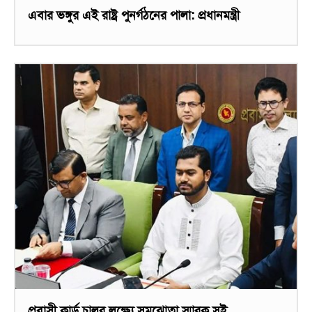
এবার ভঙ্গুর এই রাষ্ট্র পুনর্গঠনের পালা: প্রধানমন্ত্রী
প্রবাসী কার্ড চালুর লক্ষ্যে সমঝোতা স্মারক সই