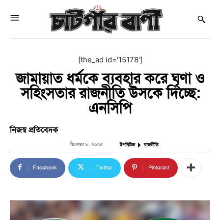
[the_ad id='15178']
জামায়াত ধর্মকে ব্যবহার করে ঘৃণা ও
সহিংসতার রাজনীতি উসকে দিচ্ছে:
এনসিপি
নিজস্ব প্রতিবেদক
ডিসেম্বর ৮, ২০২৫
টপনিউজ
রাজনীতি
Facebook
Twitter
Pinterest