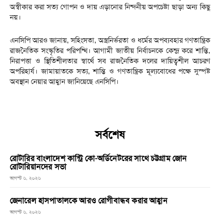
অস্বীকার করা সত্য গোপন ও দায় এড়ানোর নিন্দনীয় অপচেষ্টা ছাড়া অন্য কিছু
নয়।
এনসিপি আরও জানায়, সহিংসতা, অস্ত্রনির্ভরতা ও ধর্মের অপব্যবহার গণতান্ত্রিক
রাজনৈতিক সংস্কৃতির পরিপন্থি। আগামী জাতীয় নির্বাচনকে কেন্দ্র করে শান্তি,
নিরাপত্তা ও স্থিতিশীলতার স্বার্থে সব রাজনৈতিক দলের দায়িত্বশীল আচরণ
অপরিহার্য। জামায়াতকে সত্য, শান্তি ও গণতান্ত্রিক মূল্যবোধের পক্ষে সুস্পষ্ট
অবস্থান নেয়ার আহ্বান জানিয়েছে এনসিপি।
সর্বশেষ
রোটারির বাংলাদেশ কান্ট্রি কো-অর্ডিনেটরের সাথে চট্টগ্রাম জোন
রোটারিয়ানদের সভা
আগস্ট ৬, ২০২৬
জেনারেল হাসপাতালকে আরও রোগীবান্ধব করার আহ্বান
আগস্ট ৬, ২০২৬