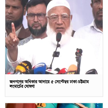
জনগণের অধিকার আদায়ে ৫ সেপ্টেম্বর ঢাকা-চট্টগ্রাম
লংমার্চের ঘোষণা