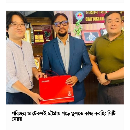
পরিচ্ছন্ন ও টেকসই চট্টগ্রাম গড়ে তুলতে কাজ করছি: সিটি
মেয়র