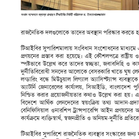
সংবাদ সম্মেলনে বক্তব্য রাখছেন টিআইবির নির্বাহী পরিচালক ড. ইফতেখারুজ্জামান
রাজনৈতিক দলগুলোকে তাদের অবস্থান পরিস্কার করতে হ
টিআইবির সুপারিশমালায় সংবিধান সংশোধনের মাধ্যমে এক
প্রণয়নের প্রস্তাব করা হয়েছে। এই কৌশলপত্রে রাষ্ট্রীয় ও অরা
স্পষ্টভাবে উল্লেখ করে তাদের স্বচ্ছতা, জবাবদিহি ও ক
দুর্নীতিবিরোধী সনদের আলোকে বেসরকারি খাতে ঘুষ লে
লন্ডারিং বন্ধে মিউচুয়াল লিগ্যাল অ্যাসিস্ট্যান্স ব্য
অ্যাটর্নি জেনারেলের কার্যালয়, সিআইডি, বাংলাদেশ পুলি
নিশ্চিত করার প্রয়োজনীয়তার কথাও উল্লেখ করা হয়। একইসঙ
বিদেশে আর্থিক লেনদেনের স্বয়ংক্রিয় তথ্য আদান-প্রদান 
বেনিফিসিয়াল ওনারশিপ ট্রান্সপারেন্সি আইন প্রণয়নের 
কার্যক্রমে ব্যক্তিস্বার্থ, স্বজনপ্রীতি ও অনিয়ম-দুর্নীতি প্র
টিআইবির সুপারিশে রাজনৈতিক ব্যবস্থার সংস্কারের জন্য দ