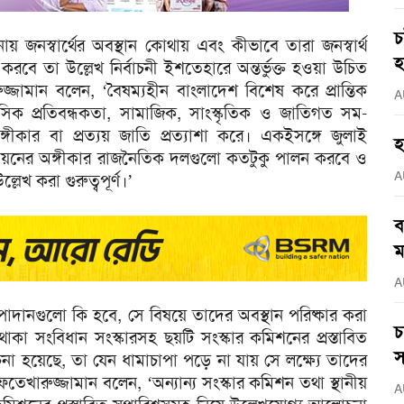
চ
 জনস্বার্থের অবস্থান কোথায় এবং কীভাবে তারা জনস্বার্থ
হ
বে তা উল্লেখ নির্বাচনী ইশতেহারে অন্তর্ভুক্ত হওয়া উচিত
্জামান বলেন, ‘বৈষম্যহীন বাংলাদেশ বিশেষ করে প্রান্তিক
A
নসিক প্রতিবন্ধকতা, সামাজিক, সাংস্কৃতিক ও জাতিগত সম-
গীকার বা প্রত্যয় জাতি প্রত্যাশা করে। একইসঙ্গে জুলাই
হ
াস্তবায়নের অঙ্গীকার রাজনৈতিক দলগুলো কতটুকু পালন করবে ও
A
েখ করা গুরুত্বপূর্ণ।’
ব
ম
A
ানগুলো কি হবে, সে বিষয়ে তাদের অবস্থান পরিষ্কার করা
চ
কা সংবিধান সংস্কারসহ ছয়টি সংস্কার কমিশনের প্রস্তাবিত
স
 হয়েছে, তা যেন ধামাচাপা পড়ে না যায় সে লক্ষ্যে তাদের
তেখারুজ্জামান বলেন, ‘অন্যান্য সংস্কার কমিশন তথা স্থানীয়
A