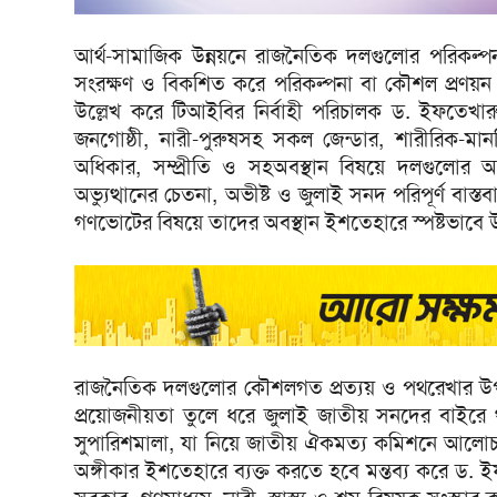
আর্থ-সামাজিক উন্নয়নে রাজনৈতিক দলগুলোর পরিকল্পনায়
সংরক্ষণ ও বিকশিত করে পরিকল্পনা বা কৌশল প্রণয়ন কর
উল্লেখ করে টিআইবির নির্বাহী পরিচালক ড. ইফতেখারুজ
জনগোষ্ঠী, নারী-পুরুষসহ সকল জেন্ডার, শারীরিক-মা
অধিকার, সম্প্রীতি ও সহঅবস্থান বিষয়ে দলগুলোর অঙ্
অভ্যুত্থানের চেতনা, অভীষ্ট ও জুলাই সনদ পরিপূর্ণ ব
গণভোটের বিষয়ে তাদের অবস্থান ইশতেহারে স্পষ্টভাবে উল্ল
রাজনৈতিক দলগুলোর কৌশলগত প্রত্যয় ও পথরেখার উপাদ
প্রয়োজনীয়তা তুলে ধরে জুলাই জাতীয় সনদের বাইরে থা
সুপারিশমালা, যা নিয়ে জাতীয় ঐকমত্য কমিশনে আলোচনা
অঙ্গীকার ইশতেহারে ব্যক্ত করতে হবে মন্তব্য করে ড. ইফ