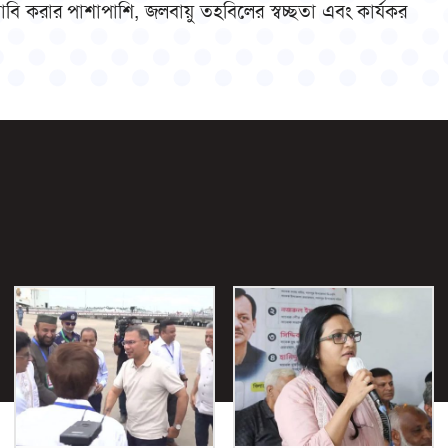
ণ দাবি করার পাশাপাশি, জলবায়ু তহবিলের স্বচ্ছতা এবং কার্যকর