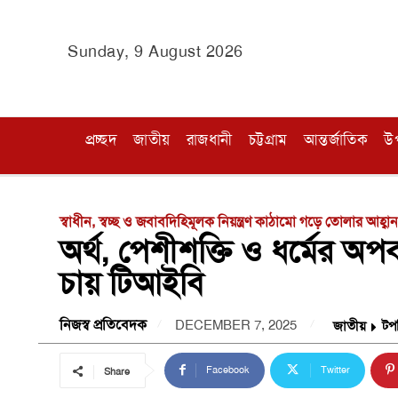
Sunday, 9 August 2026
প্রচ্ছদ
জাতীয়
রাজধানী
চট্টগ্রাম
আন্তর্জাতিক
উ
স্বাধীন, স্বচ্ছ ও জবাবদিহিমূলক নিয়ন্ত্রণ কাঠামো গড়ে তোলার আহ্ব
অর্থ, পেশীশক্তি ও ধর্মের অ
চায় টিআইবি
নিজস্ব প্রতিবেদক
DECEMBER 7, 2025
জাতীয়
টপ
Facebook
Twitter
Share