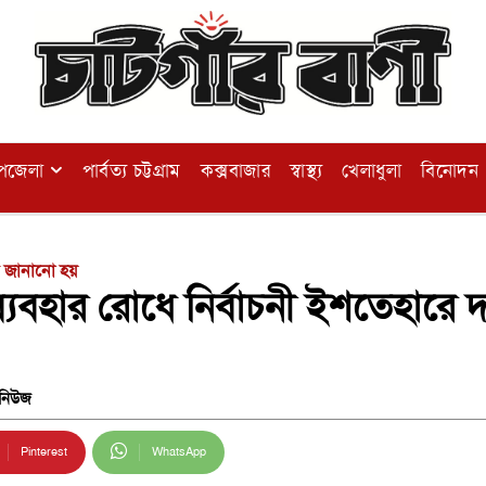
পজেলা
পার্বত্য চট্টগ্রাম
কক্সবাজার
স্বাস্থ্য
খেলাধুলা
বিনোদন
ান জানানো হয়
পব্যবহার রোধে নির্বাচনী ইশতেহার
নিউজ
Pinterest
WhatsApp