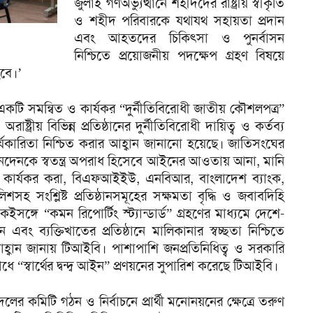
জুলাই গণঅভ্যুত্থানে শহীদদের রাষ্ট্রীয় স্বীকৃতি
ও শহীদ পরিবারকে যথাযথ সহায়তা প্রদান
এবং আহতদের চিকিৎসা ও পুনর্বাসন
নিশ্চিতে প্রয়োজনীয় পদক্ষেপ গ্রহণ বিষয়ে
বে।’
টি সমন্বিত ও কার্যকর “দুর্নীতিবিরোধী জাতীয় কৌশলপত্র”
ষ্ট্রীয় বিভিন্ন প্রতিষ্ঠানের দুর্নীতিবিরোধী দায়িত্ব ও কর্তব্য
ার্যকারিতা নিশ্চিত করার আহ্বান জানানো হয়েছে। জাতিসংঘের
নদেনকে স্বতন্ত্র অপরাধ হিসেবে আইনের আওতায় আনা, মানি
বস্থাকে কার্যকর করা, বিএফআইইউ, এনবিআর, বাংলাদেশ ব্যাংক,
শসহ সংশ্লিষ্ট প্রতিষ্ঠানসমূহের সক্ষমতা বৃদ্ধি ও জবাবদিহি
্গে “কমন রিপোর্টিং স্ট্যান্ডার্ড” গ্রহণের মাধ্যমে দেশে-
এবং ব্যক্তিখাতের প্রতিষ্ঠানে মালিকানার স্বচ্ছতা নিশ্চিতে
আহ্বান জানায় টিআইবি। পাশাপাশি জনপ্রতিনিধিত্ব ও সরকারি
তিরোধে “স্বার্থের দ্বন্দ্ব আইন” প্রণয়নের সুপারিশ করেছে টিআইবি।
লের কমিটি গঠন ও নির্বাচনে প্রার্থী মনোনয়নের ক্ষেত্রে তরুণ