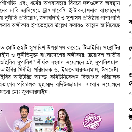
 পেশীশক্তি এবং ধর্মের অপব্যবহার বিষয়ে দলগুলোর অবস্থান
A
র দাবি জানিয়েছে ট্রান্সপারেন্সি ইন্টারন্যাশনাল বাংলাদেশ
দুর্নীতি প্রতিরোধ, জবাবদিহি ও সুশাসন প্রতিষ্ঠার পাশাপাশি
স
িত করার অঙ্গীকার ইশতেহারে উল্লেখ করারও আহ্বান জানিয়েছে
A
রতে মোট ৫২টি সুপারিশ উপস্থাপন করেছে টিআইবি। সংস্থাটির
গ
্যহীন ও দুর্নীতিমুক্ত বাংলাদেশের অঙ্গীকার: ত্রয়োদশ জাতীয়
A
আইবির সুপারিশ” শীর্ষক সংবাদ সম্মেলনে এই সুপারিশমালা
আইবির নির্বাহী পরিচালক ড. ইফতেখারুজ্জামান, উপদেষ্টা-
প
 টিআইবির আউটরিচ অ্যান্ড কমিউনিকেশন বিভাগের পরিচালক
ন
াগের পরিচালক মুহাম্মদ বদিউজ্জামান। সংবাদ সম্মেলনে
চ ফেলো মোঃ জুলকারনাইন।
A
আ
উ
A