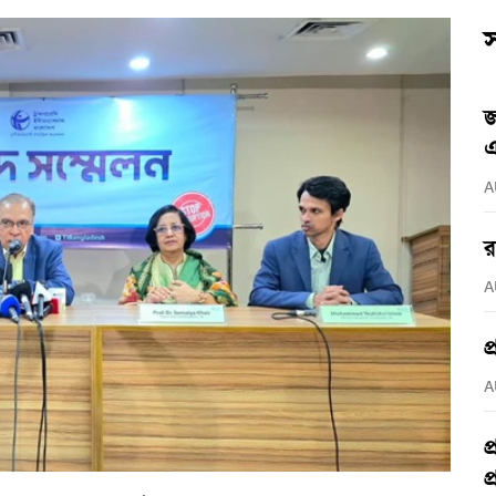
স
জ
এ
A
র
A
প
A
প
প