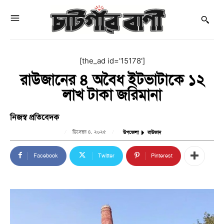
[the_ad id='15178']
রাউজানের ৪ অবৈধ ইটভাটাকে ১২
লাখ টাকা জরিমানা
নিজস্ব প্রতিবেদক
ডিসেম্বর ৪, ২০২৫
উপজেলা
রাউজান
Facebook
Twitter
Pinterest