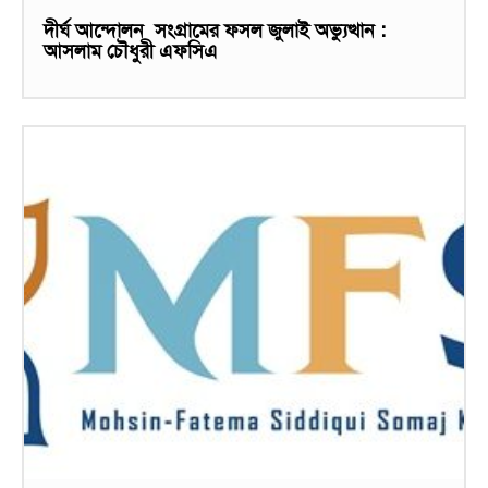
দীর্ঘ আন্দোলন সংগ্রামের ফসল জুলাই অভ্যুত্থান :
আসলাম চৌধুরী এফসিএ