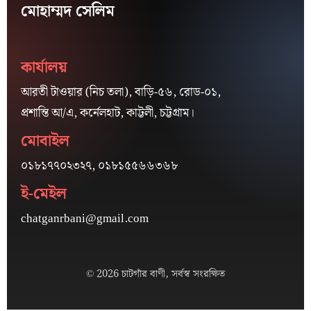
মোহাম্মদ সেলিম
কার্যালয়
আরতী টাওয়ার (নিচ তলা), বাড়ি-৫৬, রোড-০১,
প্রশান্তি আ/এ, কর্নেলহাট, কাট্টলী, চট্টগ্রাম।
মোবাইল
০১৮১৭৭০২৩২৭, ০১৮১৫৫৬৬৩৬৮
ই-মেইল
chatganrbani@gmail.com
© 2026 চাটগাঁর বাণী, সর্বস্ব সংরক্ষিত