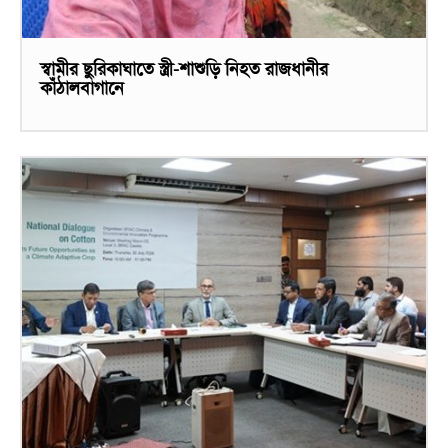
স্বামীর ছুরিকাঘাতে স্ত্রী-শাশুড়ি নিহত রাজধানীর
কাঁঠালবাগানে