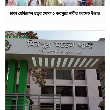
ঢাকা মেডিকেল চত্বর থেকে ২ ভবঘুরে নারীর মরদেহ উদ্ধার