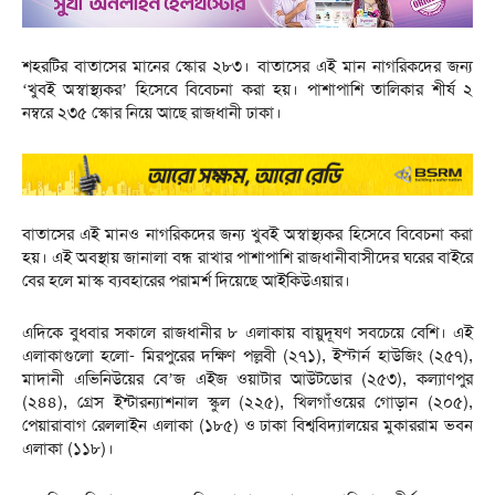
শহরটির বাতাসের মানের স্কোর ২৮৩। বাতাসের এই মান নাগরিকদের জন্য
‘খুবই অস্বাস্থ্যকর’ হিসেবে বিবেচনা করা হয়। পাশাপাশি তালিকার শীর্ষ ২
নম্বরে ২৩৫ স্কোর নিয়ে আছে রাজধানী ঢাকা।
বাতাসের এই মানও নাগরিকদের জন্য খুবই অস্বাস্থ্যকর হিসেবে বিবেচনা করা
হয়। এই অবস্থায় জানালা বন্ধ রাখার পাশাপাশি রাজধানীবাসীদের ঘরের বাইরে
বের হলে মাস্ক ব্যবহারের পরামর্শ দিয়েছে আইকিউএয়ার।
এদিকে বুধবার সকালে রাজধানীর ৮ এলাকায় বায়ুদূষণ সবচেয়ে বেশি। এই
এলাকাগুলো হলো- মিরপুরের দক্ষিণ পল্লবী (২৭১), ইস্টার্ন হাউজিং (২৫৭),
মাদানী এভিনিউয়ের বে’জ এইজ ওয়াটার আউটডোর (২৫৩), কল্যাণপুর
(২৪৪), গ্রেস ইন্টারন্যাশনাল স্কুল (২২৫), খিলগাঁওয়ের গোড়ান (২০৫),
পেয়ারাবাগ রেললাইন এলাকা (১৮৫) ও ঢাকা বিশ্ববিদ্যালয়ের মুকাররাম ভবন
এলাকা (১১৮)।