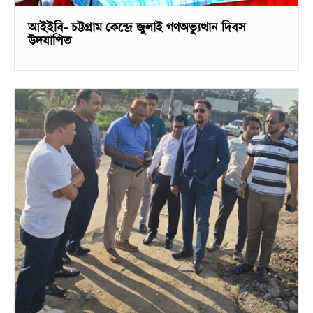
আইইবি- চট্টগ্রাম কেন্দ্রে জুলাই গণঅভ্যুত্থান দিবস
উদযাপিত