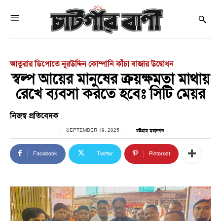
আতুরার ডিপোতে নূরউদ্দিন কোম্পানি কাঁচা বাজার উদ্বোধন
স্বল্প আয়ের মানুষের ক্রয়ক্ষমতা মাথায়
রেখে ব্যবসা করতে হবেঃ সিটি মেয়র
নিজস্ব প্রতিবেদক
SEPTEMBER 19, 2025
চট্টগ্রাম মহানগর
Facebook
Twitter
Pinterest