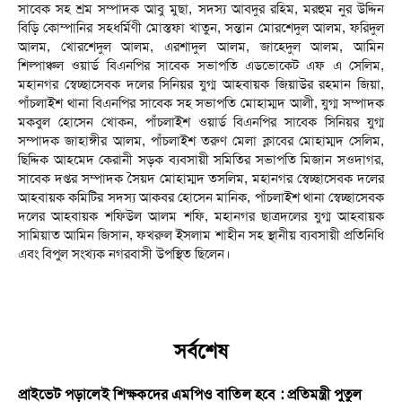
সাবেক সহ শ্রম সম্পাদক আবু মুছা, সদস্য আবদুর রহিম, মরহুম নুর উদ্দিন
বিড়ি কোম্পানির সহধর্মিণী মোস্তফা খাতুন, সন্তান মোরশেদুল আলম, ফরিদুল
আলম, খোরশেদুল আলম, এরশাদুল আলম, জাহেদুল আলম, আমিন
শিল্পাঞ্চল ওয়ার্ড বিএনপির সাবেক সভাপতি এডভোকেট এফ এ সেলিম,
মহানগর স্বেচ্ছাসেবক দলের সিনিয়র যুগ্ম আহবায়ক জিয়াউর রহমান জিয়া,
পাঁচলাইশ থানা বিএনপির সাবেক সহ সভাপতি মোহাম্মদ আলী, যুগ্ম সম্পাদক
মকবুল হোসেন খোকন, পাঁচলাইশ ওয়ার্ড বিএনপির সাবেক সিনিয়র যুগ্ম
সম্পাদক জাহাঙ্গীর আলম, পাঁচলাইশ তরুণ মেলা ক্লাবের মোহাম্মদ সেলিম,
ছিদ্দিক আহমেদ কেরানী সড়ক ব্যবসায়ী সমিতির সভাপতি মিজান সওদাগর,
সাবেক দপ্তর সম্পাদক সৈয়দ মোহাম্মদ তসলিম, মহানগর স্বেচ্ছাসেবক দলের
আহবায়ক কমিটির সদস্য আকবর হোসেন মানিক, পাঁচলাইশ থানা স্বেচ্ছাসেবক
দলের আহবায়ক শফিউল আলম শফি, মহানগর ছাত্রদলের যুগ্ম আহবায়ক
সামিয়াত আমিন জিসান, ফখরুল ইসলাম শাহীন সহ স্থানীয় ব্যবসায়ী প্রতিনিধি
এবং বিপুল সংখ্যক নগরবাসী উপস্থিত ছিলেন।
সর্বশেষ
প্রাইভেট পড়ালেই শিক্ষকদের এমপিও বাতিল হবে : প্রতিমন্ত্রী পুতুল