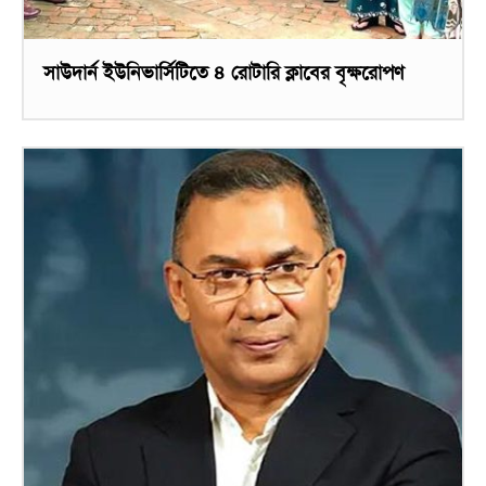
সাউদার্ন ইউনিভার্সিটিতে ৪ রোটারি ক্লাবের বৃক্ষরোপণ