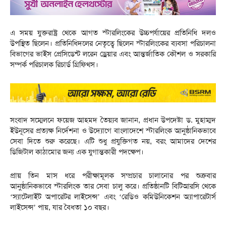
এ সময় যুক্তরাষ্ট্র থেকে আগত স্টারলিংকের উচ্চপর্যায়ের প্রতিনিধি দলও
উপস্থিত ছিলেন। প্রতিনিধিদলের নেতৃত্বে ছিলেন স্টারলিংকের ব্যবসা পরিচালনা
বিভাগের ভাইস প্রেসিডেন্ট লরেন ড্রেয়ার এবং আন্তর্জাতিক কৌশল ও সরকারি
সম্পর্ক পরিচালক রিচার্ড গ্রিফিথস।
সংবাদ সম্মেলনে ফয়েজ আহমদ তৈয়্যব জানান, প্রধান উপদেষ্টা ড. মুহাম্মদ
ইউনূসের প্রত্যক্ষ নির্দেশনা ও উদ্যোগে বাংলাদেশে স্টারলিংক আনুষ্ঠানিকভাবে
সেবা দিতে শুরু করেছে। এটি শুধু প্রযুক্তিগত নয়, বরং আমাদের দেশের
ডিজিটাল কাঠামোর জন্য এক যুগান্তকারী পদক্ষেপ।
প্রায় তিন মাস ধরে পরীক্ষামূলক সম্প্রচার চালানোর পর শুক্রবার
আনুষ্ঠানিকভাবে স্টারলিংক তার সেবা চালু করে। প্রতিষ্ঠানটি বিটিআরসি থেকে
‘স্যাটেলাইট অপারেটর লাইসেন্স’ এবং ‘রেডিও কমিউনিকেশন অ্যাপারেটার্স
লাইসেন্স’ পায়, যার বৈধতা ১০ বছর।