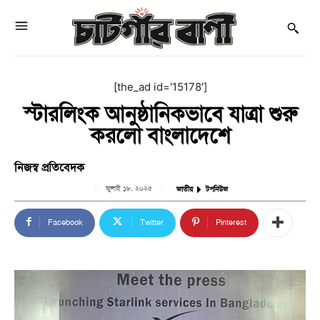
[the_ad id='15178']
স্টারলিংক আনুষ্ঠানিকভাবে যাত্রা শুরু
করলো বাংলাদেশে
নিজস্ব প্রতিবেদক
জুলাই ১৮, ২০২৫
জাতীয়
টপনিউজ
Facebook
Twitter
Pinterest