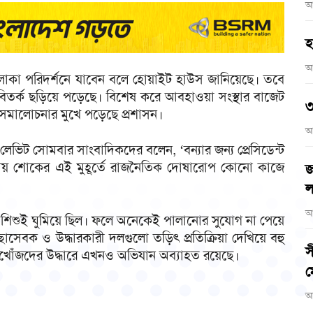
আ
হ
আ
বলিত এলাকা পরিদর্শনে যাবেন বলে হোয়াইট হাউস জানিয়েছে। তবে
িক বিতর্ক ছড়িয়ে পড়েছে। বিশেষ করে আবহাওয়া সংস্থার বাজেট
৩
ে সমালোচনার মুখে পড়েছে প্রশাসন।
আ
 লেভিট সোমবার সাংবাদিকদের বলেন, ‘বন্যার জন্য প্রেসিডেন্ট
কর। জাতীয় শোকের এই মুহূর্তে রাজনৈতিক দোষারোপ কোনো কাজে
জ
ল
আ
গ শিশুই ঘুমিয়ে ছিল। ফলে অনেকেই পালানোর সুযোগ না পেয়ে
্ছাসেবক ও উদ্ধারকারী দলগুলো তড়িৎ প্রতিক্রিয়া দেখিয়ে বহু
স
 নিখোঁজদের উদ্ধারে এখনও অভিযান অব্যাহত রয়েছে।
ম
আ