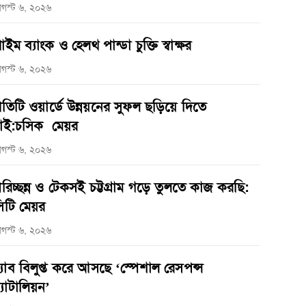
গস্ট ৬, ২০২৬
্রাইম ব্যাংক ও হেলথ পান্ডা চুক্তি স্বাক্ষর
গস্ট ৬, ২০২৬
্রতিটি ওয়ার্ডে উন্নয়নের সুফল ছড়িয়ে দিতে
াই:চসিক মেয়র
গস্ট ৬, ২০২৬
রিচ্ছন্ন ও টেকসই চট্টগ্রাম গড়ে তুলতে কাজ করছি:
িটি মেয়র
গস্ট ৬, ২০২৬
‌্যাব বিলুপ্ত করে আসছে ‘স্পেশাল রেসপন্স
্যাটালিয়ন’