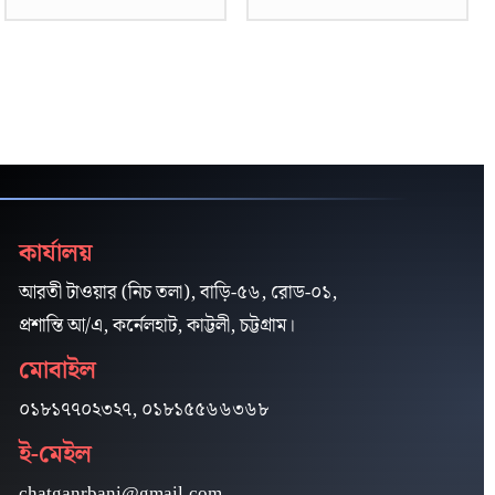
কার্যালয়
আরতী টাওয়ার (নিচ তলা), বাড়ি-৫৬, রোড-০১,
প্রশান্তি আ/এ, কর্নেলহাট, কাট্টলী, চট্টগ্রাম।
মোবাইল
০১৮১৭৭০২৩২৭, ০১৮১৫৫৬৬৩৬৮
ই-মেইল
chatganrbani@gmail.com