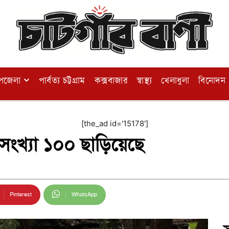
পজেলা
পার্বত্য চট্টগ্রাম
কক্সবাজার
স্বাস্থ্য
খেলাধুলা
বিনোদন
[the_ad id='15178']
র সংখ্যা ১০০ ছাড়িয়েছে
Pinterest
WhatsApp