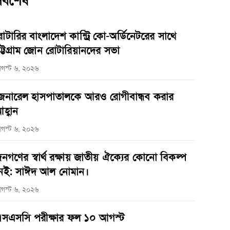
র্বশেষ
োটারির বাংলাদেশ কান্ট্রি কো-অর্ডিনেটরের সাথে
ট্টগ্রাম জোন রোটারিয়ানদের সভা
গস্ট ৬, ২০২৬
েনারেল হাসপাতালকে আরও রোগীবান্ধব করার
হ্বান
গস্ট ৬, ২০২৬
নগণের স্বার্থ রক্ষায় জাতীয় ঐক্যের কোনো বিকল্প
েই: সাঈদ আল নোমান।
গস্ট ৬, ২০২৬
সএসসি পরীক্ষার ফল ১০ আগস্ট