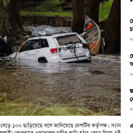
স
র
চ
আ
জ
আ
আ
জ
ন
আ
খ্যা বেড়ে ১০০ ছাড়িয়েছে বলে জানিয়েছে দেশটির কর্তৃপক্ষ। স্যান
এ
(৪ জুলাই) ভোররাতে গুয়াদালুপ নদীর পানি হঠাৎ বেড়ে গিয়ে এই