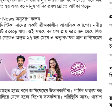
আ
াবিত হয় এবং বহু মানুষ পানির প্রবল স্রোতে আটকা পড়েন।
প
le News অনুসরণ করুন
 মিস্টিক’ নামের একটি গ্রীষ্মকালীন আবাসিক ক্যাম্পে। নদীর
আ
িটার বেড়ে যায়। ওই সময়ে ক্যাম্পে প্রায় ৭৫০ জন মেয়ে শিশু
 গেলেও অন্তত ২৭ জন মেয়ে ও তত্ত্বাবধায়ক প্রাণ হারিয়েছেন
প
চ
আ
প
স
আ
যাহত হচ্ছে বলে জানিয়েছেন উদ্ধারকারীরা। পানির ধাক্কায় বহু
ালিয়ে যেতে হচ্ছে বিশেষ সতর্কতায়। পরিস্থিতি আরও খারাপ
র
ব