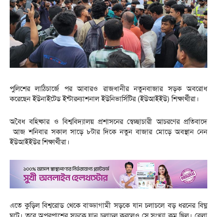
পুলিশের লাঠিচার্জে পর আবারও রাজধানীর নতুনবাজার সড়ক অবরোধ
করেছেন ইউনাইটেড ইন্টারন্যাশনাল ইউনিভার্সিটির (ইউআইইউ) শিক্ষার্থীরা।
অবৈধ বহিষ্কার ও বিশ্ববিদ্যালয় প্রশাসনের স্বেচ্ছাচারী আচরণের প্রতিবাদে
আজ শনিবার সকাল সাড়ে ৮টার দিকে নতুন বাজার মোড়ে অবস্থান নেন
ইউআইইউর শিক্ষার্থীরা।
এতে কুড়িল বিশ্বরোড থেকে বাড্ডাগামী সড়কে যান চলাচলে বড় ধরনের বিঘ্ন
ঘটে। তবে অপরপাশের সড়কে যান চলাচল করলেও সে সংখ্যা কম ছিল। বেলা