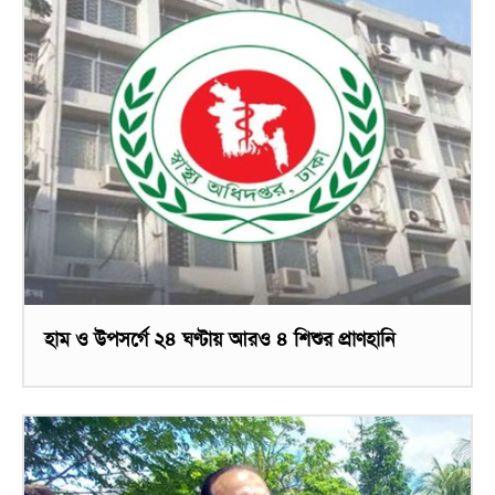
হাম ও উপসর্গে ২৪ ঘণ্টায় আরও ৪ শিশুর প্রাণহানি