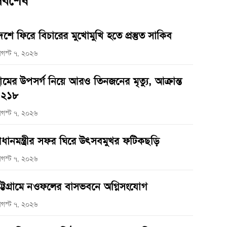
র্বশেষ
েশে ফিরে বিচারের মুখোমুখি হতে প্রস্তুত সাকিব
গস্ট ৭, ২০২৬
ামের উপসর্গ নিয়ে আরও তিনজনের মৃত্যু, আক্রান্ত
১২১৮
গস্ট ৭, ২০২৬
্রধানমন্ত্রীর সফর ঘিরে উৎসবমুখর ফটিকছড়ি
গস্ট ৭, ২০২৬
ট্টগ্রামে নওফলের বাসভবনে অগ্নিসংযোগ
গস্ট ৭, ২০২৬