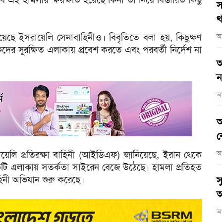
স
থ
য়েছে ইসরায়েলি সেনাবাহিনীও। বিবৃতিতে বলা হয়, কিছুক্ষণ
আ
কদের সুরক্ষিত এলাকায় প্রবেশ করতে এবং পরবর্তী নির্দেশ না
আ
ন
আ
আ
ব
ায়েলি প্রতিরক্ষা বাহিনী (আইডিএফ) জানিয়েছে, ইরান থেকে
আ
েকটি এলাকায় সতর্কতা সাইরেন বেজে উঠেছে। হামলা প্রতিহত
িনী অভিযান শুরু করেছে।
স
অ
আ