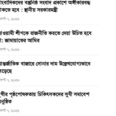
াংবাদিকদের বস্তুনিষ্ঠ সংবাদ প্রকাশে অঙ্গীকারবদ্ধ
াকতে হবে : স্থানীয় সরকারমন্ত্রী
গস্ট ৭, ২০২৬
ওয়ামী লীগকে রাজনীতি করতে দেয়া উচিত হবে
া: জামায়াতের আমির
গস্ট ৭, ২০২৬
ন্তর্জাতিক বাজারে সোনার দাম উল্লেখযোগ্যভাবে
েড়েছে
গস্ট ৭, ২০২৬
ুখীর পৃষ্ঠপোষকতায় চিকিৎসকদের সুধী সমাবেশ
নুষ্ঠিত
গস্ট ৭, ২০২৬