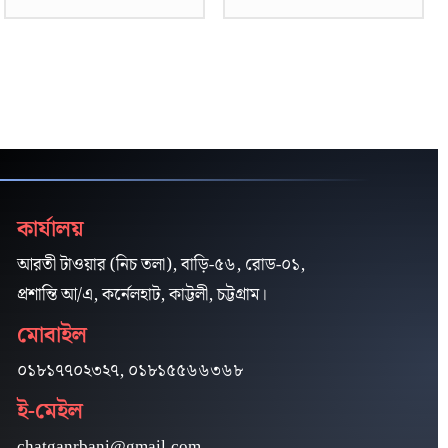
কার্যালয়
আরতী টাওয়ার (নিচ তলা), বাড়ি-৫৬, রোড-০১,
প্রশান্তি আ/এ, কর্নেলহাট, কাট্টলী, চট্টগ্রাম।
মোবাইল
০১৮১৭৭০২৩২৭, ০১৮১৫৫৬৬৩৬৮
ই-মেইল
chatganrbani@gmail.com