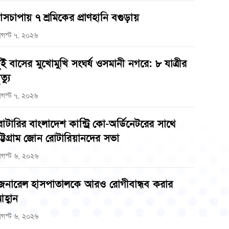
াসচাপায় ৭ শ্রমিকের প্রাণহানি বগুড়ায়
গস্ট ৭, ২০২৬
ুই বাসের মুখোমুখি সংঘর্ষ ওসমানী নগরে: ৮ যাত্রীর
ত্যু
গস্ট ৭, ২০২৬
োটারির বাংলাদেশ কান্ট্রি কো-অর্ডিনেটরের সাথে
ট্টগ্রাম জোন রোটারিয়ানদের সভা
গস্ট ৬, ২০২৬
েনারেল হাসপাতালকে আরও রোগীবান্ধব করার
হ্বান
গস্ট ৬, ২০২৬