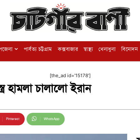
পজেলা
পার্বত্য চট্টগ্রাম
কক্সবাজার
স্বাস্থ্য
খেলাধুলা
বিনোদন
[the_ad id='15178']
ত্র হামলা চালালো ইরান
Pinterest
WhatsApp