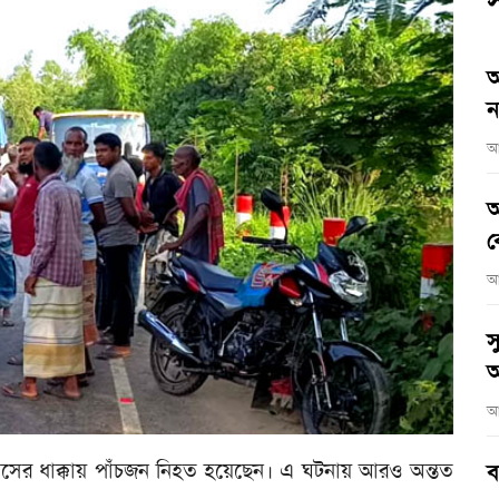
স
আ
ন
আ
আ
ব
আ
স
অ
আ
ী বাসের ধাক্কায় পাঁচজন নিহত হয়েছেন। এ ঘটনায় আরও অন্তত
ব