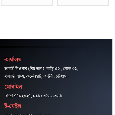
কার্যালয়
আরতী টাওয়ার (নিচ তলা), বাড়ি-৫৬, রোড-০১,
প্রশান্তি আ/এ, কর্নেলহাট, কাট্টলী, চট্টগ্রাম।
মোবাইল
০১৮১৭৭০২৩২৭, ০১৮১৫৫৬৬৩৬৮
ই-মেইল