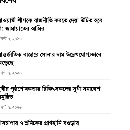
র্বশেষ
ওয়ামী লীগকে রাজনীতি করতে দেয়া উচিত হবে
া: জামায়াতের আমির
গস্ট ৭, ২০২৬
ন্তর্জাতিক বাজারে সোনার দাম উল্লেখযোগ্যভাবে
েড়েছে
গস্ট ৭, ২০২৬
ুখীর পৃষ্ঠপোষকতায় চিকিৎসকদের সুধী সমাবেশ
নুষ্ঠিত
গস্ট ৭, ২০২৬
াসচাপায় ৭ শ্রমিকের প্রাণহানি বগুড়ায়