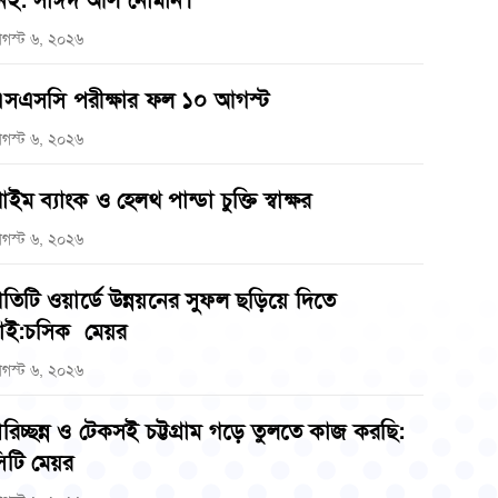
েই: সাঈদ আল নোমান।
গস্ট ৬, ২০২৬
সএসসি পরীক্ষার ফল ১০ আগস্ট
গস্ট ৬, ২০২৬
্রাইম ব্যাংক ও হেলথ পান্ডা চুক্তি স্বাক্ষর
গস্ট ৬, ২০২৬
্রতিটি ওয়ার্ডে উন্নয়নের সুফল ছড়িয়ে দিতে
াই:চসিক মেয়র
গস্ট ৬, ২০২৬
রিচ্ছন্ন ও টেকসই চট্টগ্রাম গড়ে তুলতে কাজ করছি:
িটি মেয়র