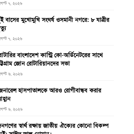
গস্ট ৭, ২০২৬
ুই বাসের মুখোমুখি সংঘর্ষ ওসমানী নগরে: ৮ যাত্রীর
ত্যু
গস্ট ৭, ২০২৬
োটারির বাংলাদেশ কান্ট্রি কো-অর্ডিনেটরের সাথে
ট্টগ্রাম জোন রোটারিয়ানদের সভা
গস্ট ৬, ২০২৬
েনারেল হাসপাতালকে আরও রোগীবান্ধব করার
হ্বান
গস্ট ৬, ২০২৬
নগণের স্বার্থ রক্ষায় জাতীয় ঐক্যের কোনো বিকল্প