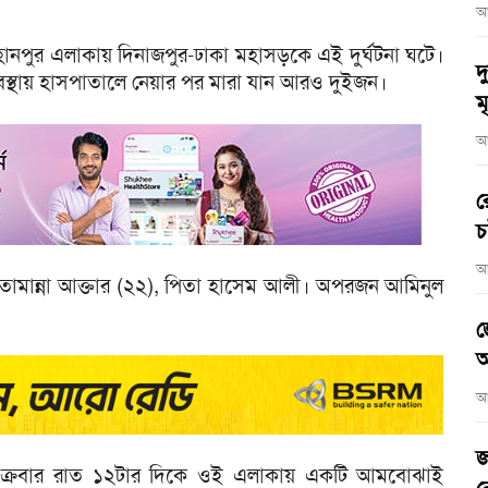
আ
হানপুর এলাকায় দিনাজপুর-ঢাকা মহাসড়কে এই দুর্ঘটনা ঘটে।
দ
স্থায় হাসপাতালে নেয়ার পর মারা যান আরও দুইজন।
মৃ
আ
র
চ
আ
ামান্না আক্তার (২২), পিতা হাসেম আলী। অপরজন আমিনুল
জ
আ
আ
জ
ছে, শুক্রবার রাত ১২টার দিকে ওই এলাকায় একটি আমবোঝাই