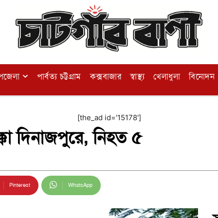
পজেলা
পার্বত্য চট্টগ্রাম
কক্সবাজার
স্বাস্থ্য
খেলাধুলা
বিনোদন
[the_ad id='15178']
ক্কা দিনাজপুরে, নিহত ৫
Pinterest
WhatsApp