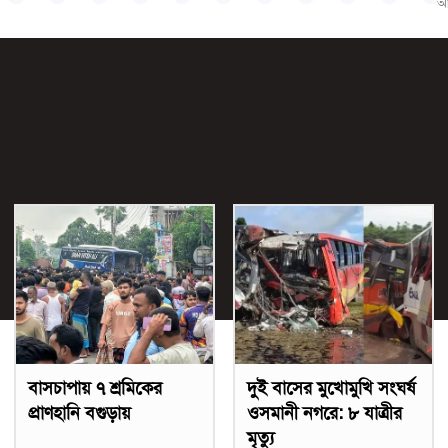
আ
বাসচাপায় ৭ শ্রমিকের
দুই বাসের মুখোমুখি সংঘর্ষ
প্রাণহানি বগুড়ায়
ওসমানী নগরে: ৮ যাত্রীর
মৃত্যু