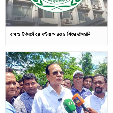
হাম ও উপসর্গে ২৪ ঘণ্টায় আরও ৪ শিশুর প্রাণহানি