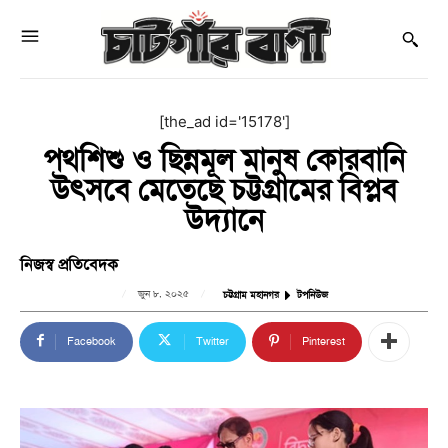
[the_ad id='15178']
পথশিশু ও ছিন্নমূল মানুষ কোরবানি
উৎসবে মেতেছে চট্টগ্রামের বিপ্লব
উদ্যানে
নিজস্ব প্রতিবেদক
জুন ৮, ২০২৫
চট্টগ্রাম মহানগর
টপনিউজ
Facebook
Twitter
Pinterest