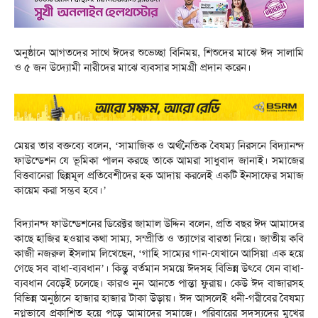
অনুষ্ঠানে আগতদের সাথে ঈদের শুভেচ্ছা বিনিময়, শিশুদের মাঝে ঈদ সালামি
ও ৫ জন উদ্যোমী নারীদের মাঝে ব্যবসার সামগ্রী প্রদান করেন।
মেয়র তার বক্তব্যে বলেন, ‘সামাজিক ও অর্থনৈতিক বৈষম্য নিরসনে বিদ্যানন্দ
ফাউন্ডেশন যে ভূমিকা পালন করছে তাকে আমরা সাধুবাদ জানাই। সমাজের
বিত্তবানেরা ছিন্নমূল প্রতিবেশীদের হক আদায় করলেই একটি ইনসাফের সমাজ
কায়েম করা সম্ভব হবে।’
বিদ্যানন্দ ফাউন্ডেশনের ডিরেক্টর জামাল উদ্দিন বলেন, প্রতি বছর ঈদ আমাদের
কাছে হাজির হওয়ার কথা সাম্য, সম্প্রীতি ও ত্যাগের বারতা নিয়ে। জাতীয় কবি
কাজী নজরুল ইসলাম লিখেছেন, ‘গাহি সাম্যের গান-যেখানে আসিয়া এক হয়ে
গেছে সব বাধা-ব্যবধান’। কিন্তু বর্তমান সময়ে ঈদসহ বিভিন্ন উৎবে যেন বাধা-
ব্যবধান বেড়েই চলেছে। কারও নুন আনতে পান্তা ফুরায়। কেউ ঈদ বাজারসহ
বিভিন্ন অনুষ্ঠানে হাজার হাজার টাকা উড়ায়। ঈদ আসলেই ধনী-গরীবের বৈষম্য
নগ্নভাবে প্রকাশিত হয়ে পড়ে আমাদের সমাজে। পরিবারের সদস্যদের মুখের