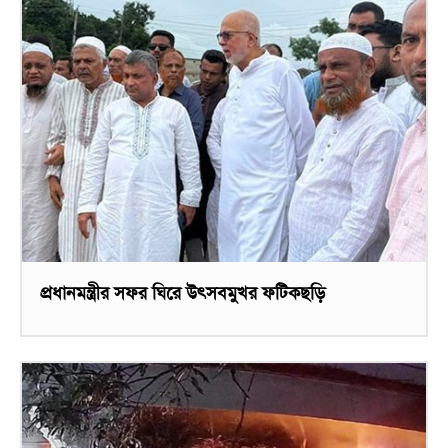
প্রধানমন্ত্রীর সফর ঘিরে উৎসবমুখর ফটিকছড়ি