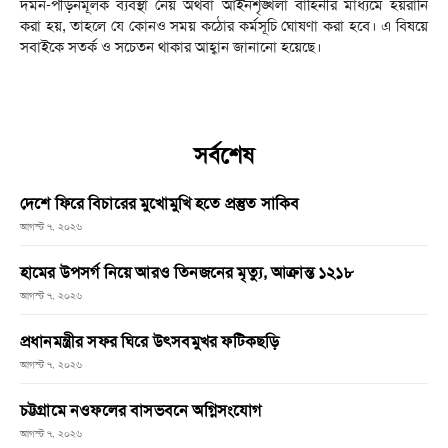
দমন-পীড়নমূলক ব্যবস্থা নেয় অথবা আইনশৃঙ্খলা বাহিনীর মাধ্যমে হয়রানি
করা হয়, তাহলে যে কোনও সময় কঠোর কর্মসূচি ঘোষণা করা হবে। এ বিষয়ে
সবাইকে সতর্ক ও সচেতন থাকার আহ্বান জানানো হয়েছে।
সর্বশেষ
দেশে ফিরে বিচারের মুখোমুখি হতে প্রস্তুত সাকিব
আগস্ট ৭, ২০২৬
হামের উপসর্গ নিয়ে আরও তিনজনের মৃত্যু, আক্রান্ত ১২১৮
আগস্ট ৭, ২০২৬
প্রধানমন্ত্রীর সফর ঘিরে উৎসবমুখর ফটিকছড়ি
আগস্ট ৭, ২০২৬
চট্টগ্রামে নওফলের বাসভবনে অগ্নিসংযোগ
আগস্ট ৭, ২০২৬