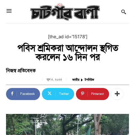
[the_ad id='15178']
পবিস শ্রমিকরা আন্দোলন স্থগিত
করলেন ১৬ দিন পর
নিজস্ব প্রতিবেদক
জুন ৫, ২০২৫
জাতীয়
টপনিউজ
Facebook
Twitter
Pinterest