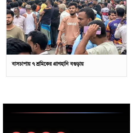
বাসচাপায় ৭ শ্রমিকের প্রাণহানি বগুড়ায়