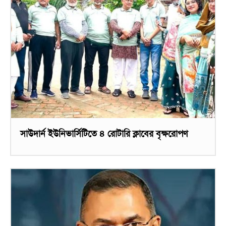
সাউদার্ন ইউনিভার্সিটিতে ৪ রোটারি ক্লাবের বৃক্ষরোপণ