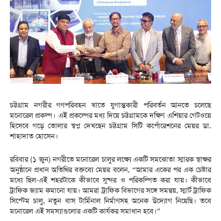
চট্টগ্রাম নগরীর গণপরিবহন খাতে যুগান্তকারী পরিবর্তন আনতে চলেছে
মনোরেল প্রকল্প। এই প্রকল্পের মধ্য দিয়ে চট্টগ্রামকে দক্ষিণ এশিয়ার গেটওয়ে
হিসেবে গড়ে তোলার স্বপ্ন দেখছেন চট্টগ্রাম সিটি কর্পোরেশনের মেয়র ডা.
শাহাদাত হোসেন।
রবিবার (১ জুন) নগরীতে মনোরেল চালুর লক্ষ্যে একটি সমঝোতা স্মারক স্বাক্ষর
অনুষ্ঠানে প্রধান অতিথির বক্তব্যে মেয়র বলেন, “আমার একের পর এক চেষ্টার
মধ্যে ছিল-এই শহরটাকে কীভাবে সুন্দর ও পরিকল্পিত করা যায়। কীভাবে
ট্রাফিক জ্যাম কমানো যায়। আমরা ট্রাফিক বিভাগের সঙ্গে সমন্বয়, স্মার্ট ট্রাফিক
সিস্টেম চালু, নতুন বাস টার্মিনাল নির্মাণসহ অনেক উদ্যোগ নিয়েছি। তবে
মনোরেল এই সমস্যাগুলোর একটি কার্যকর সমাধান হবে।”