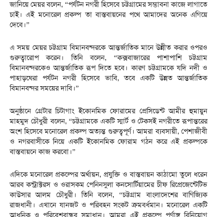
জানিয়ে মেয়র বলেন, “পর্যটন নগরী হিসেবে চট্টগ্রামের সম্ভাবনা কাজে লাগাতে
চাই। এই মনোরেল প্রকল্প তা বাস্তবায়নের পথে আমাদের অনেক এগিয়ে
দেবে।”
এ সময় মেয়র চট্টগ্রাম বিমানবন্দরকে আন্তর্জাতিক মানে উন্নীত করার ওপরও
গুরুত্বারোপ করেন। তিনি বলেন, “কক্সবাজারের পাশাপাশি চট্টগ্রাম
বিমানবন্দরকেও আন্তর্জাতিক রূপ দিতে হবে। কারণ চট্টগ্রামকে যদি নদী ও
পাহাড়ঘেরা পর্যটন নগরী হিসেবে ভাবি, তবে একটি উন্নত আন্তর্জাতিক
বিমানবন্দর সময়ের দাবি।”
অনুষ্ঠানে গ্রেটার চিটাগাং ইকোনমিক ফোরামের প্রেসিডেন্ট আমীর হুমায়ুন
মাহমুদ চৌধুরী বলেন, “চট্টগ্রামকে একটি স্মার্ট ও টেকসই নগরীতে রূপান্তরের
অংশ হিসেবে মনোরেল প্রকল্প অত্যন্ত গুরুত্বপূর্ণ। আমরা ব্যবসায়ী, পেশাজীবী
ও নগরবাসীকে নিয়ে একটি ইকোনমিক ফোরাম গঠন করে এই প্রকল্পকে
বাস্তবায়নে কাজ করবো।”
এদিকে মনোরেল প্রকল্পের অর্থায়ন, প্রযুক্তি ও বাস্তবায়ন কাঠামো তুলে ধরেন
আরব কন্ট্রাক্টরস ও ওরাসকম পেনিনসুলা কনসোর্টিয়ামের চীফ রিপ্রেজেন্টেটিভ
কাউসার আলম চৌধুরী। তিনি বলেন, “চট্টগ্রাম বাংলাদেশের বাণিজ্যিক
রাজধানী। এখানে যানজট ও পরিবহন সংকট ক্রমবর্ধমান। মনোরেল একটি
আধুনিক ও পরিবেশবান্ধব সমাধান। আমরা এই প্রকল্পে পূর্ণাঙ্গ বিনিয়োগ