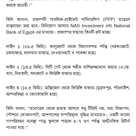
করতে আগ্রহী।”
তিনি জানান, প্রকল্পটি পাবলিক-প্রাইভেট পার্টনারশিপ (PPP) মডেলে
বাস্তবায়ন করা হবে। বিনিয়োগ আসবে NAS Investment এবং National
Bank of Egypt-এর মাধ্যমে। প্রকল্পের সম্ভাব্য তিনটি রুট হচ্ছে:
লাইন ১ (২৬.৫ কিমি): কালুরঘাট থেকে বিমানবন্দর পর্যন্ত (বহদ্দারহাট,
চকবাজার, লালখান বাজার, দেওয়ানহাট ও পতেঙ্গা হয়ে)
লাইন ২ (১৩.৫ কিমি): সিটি গেট থেকে শহীদ বাশিরুজ্জামান স্কয়ার (এ.কে.
খান, নিমতলী, সদরঘাট ও ফিরিঙ্গি বাজার হয়ে)
লাইন ৩ (১৪.৫ কিমি): অক্সিজেন থেকে ফিরিঙ্গি বাজার (মুরাদপুর, পাঁচলাইশ,
আন্দরকিল্লা ও কোতোয়ালি হয়ে)
তিনি বলেন, “মনোরেল থেকে রাজস্ব আসবে শুধু টিকিট নয়, বরং বিজ্ঞাপন,
স্টেশনে দোকানপাট, আশপাশের সম্পত্তিমূল্য বৃদ্ধির মাধ্যমেও। একটি ভালো
গণপরিবহন ব্যবস্থা গড়ে তুলতে পারলে ৫–৭ গুণ পর্যন্ত অর্থনৈতিক রিটার্ন
পাওয়া যায়।”