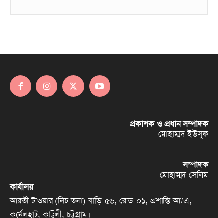
প্রকাশক ও প্রধান সম্পাদক
মোহাম্মদ ইউসুফ
সম্পাদক
মোহাম্মদ সেলিম
কার্যালয়
আরতী টাওয়ার (নিচ তলা) বাড়ি-৫৬, রোড-০১, প্রশান্তি আ/এ,
কর্নেলহাট, কাট্টলী, চট্টগ্রাম।