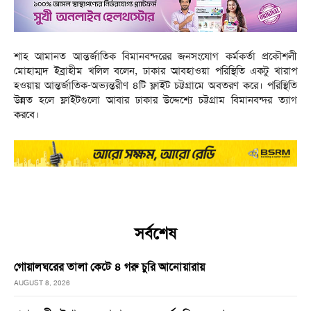
শাহ আমানত আন্তর্জাতিক বিমানবন্দরের জনসংযোগ কর্মকর্তা প্রকৌশলী
মোহাম্মদ ইব্রাহীম খলিল বলেন, ঢাকার আবহাওয়া পরিস্থিতি একটু খারাপ
হওয়ায় আন্তর্জাতিক-অভ্যন্তরীণ ৪টি ফ্লাইট চট্টগ্রামে অবতরণ করে। পরিস্থিতি
উন্নত হলে ফ্লাইটগুলো আবার ঢাকার উদ্দেশ্যে চট্টগ্রাম বিমানবন্দর ত্যাগ
করবে।
সর্বশেষ
গোয়ালঘরের তালা কেটে ৪ গরু চুরি আনোয়ারায়
AUGUST 8, 2026