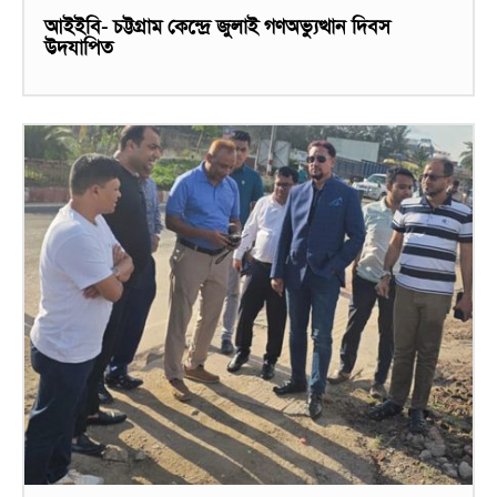
আইইবি- চট্টগ্রাম কেন্দ্রে জুলাই গণঅভ্যুত্থান দিবস
উদযাপিত