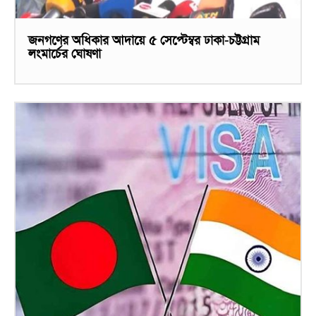
জনগণের অধিকার আদায়ে ৫ সেপ্টেম্বর ঢাকা-চট্টগ্রাম
লংমার্চের ঘোষণা