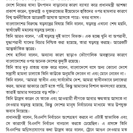
দেশে নিজের খাদ্য উৎপাদন বাড়ানোর কারণ ব্যাখ্যা করে প্রধানমন্ত্রী আশঙ্কা
প্রকাশ করেন, যুক্তরাষ্ট্র ও যুক্তরাজ্যের ইয়েমেনে হুতিদের ওপর হামলার কারণে
বিশ্ব অর্থনীতিতে আরেকটি আঘাত আসতে পারে। খবর বাসস।
বাংলাদেশের বিরুদ্ধে ষড়যন্ত্রের বিষয়ে তিনি বলেন, ষড়যন্ত্র এখনো শেষ হয়নি,
স্বার্থান্বেষী মহলের ষড়যন্ত্র চলছে।
তিনি আরও বলেন, ‘এই ষড়যন্ত্র দুই ভাগে বিভক্ত। এক হচ্ছে খুনি বা অপরাধী,
যুদ্ধাপরাধী যাদের বিচার নিশ্চিত করা হয়েছে, তারা ষড়যন্ত্র করছে। আরেকটি
আন্তর্জাতিক স্তরের।
শেখ হাসিনা বলেন, অন্যান্য কারণ ছাড়াও ভৌগোলিক অবস্থানের কারণে
বাংলাদেশের ওপর অনেক দেশের কুদৃষ্টি রয়েছে।
তিনি তার দৃঢ় প্রত্যয় ব্যক্ত করে বলেন, বাংলাদেশে বসে অন্য কোনো দেশে
সন্ত্রাসী হামলা চালাতে তিনি কাউকে অনুমতি দেবেন না এবং মেনে নেবেন না।
তিনি বলেন, ‘আমরা স্বাধীন এবং সার্বভৌম দেশ, আমরা স্বাধীনভাবে চলাফেরা
করব, আমরা আকারে ছোট হতে পারি, কিন্তু আমাদের বিশাল জনসংখ্যা রয়েছে,
তারাই আমার সবচেয়ে বড় শক্তি।’
তিনি উল্লেখ করেন যে তাকে এবং আওয়ামী লীগকে আবার ক্ষমতায় আসতে না
দেওয়ার ষড়যন্ত্র হয়েছে, কিন্তু দেশের মানুষ নির্বাচনের মাধ্যমে তার উপযুক্ত
জবাব দিয়েছে।
প্রধানমন্ত্রী বলেন, বিএনপি নির্বাচনে অংশগ্রহণ করবে না এটাই স্বাভাবিক এবং
সে কারণেই বিএনপি নির্বাচন বানচাল করতে চেয়েছিল। এ প্রসঙ্গে তিনি
বিএনপির অগ্নিসংযোগের কথা উল্লেখ করে বলেন, ট্রেনে আগুন দেওয়ার মত