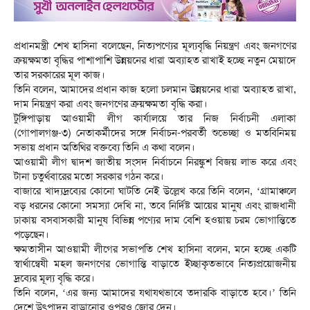
প্রধানমন্ত্রী শেখ হাসিনা বলেছেন, নিত্যপণ্যের মূল্যবৃদ্ধি নিয়ন্ত্রণ এবং জনগণের
ক্রয়ক্ষমতা বৃদ্ধির পাশাপাশি উন্নয়নের ধারা অব্যাহত রাখাই হচ্ছে নতুন মেয়াদে
তার সরকারের মূল কাজ।
তিনি বলেন, আমাদের প্রধান কাজ হলো চলমান উন্নয়নের ধারা অব্যাহত রাখা,
দাম নিয়ন্ত্রণ করা এবং জনগণের ক্রয়ক্ষমতা বৃদ্ধি করা।
টুঙ্গিপাড়ায় আওয়ামী লীগ কার্যালয়ে তার নিজ নির্বাচনী এলাকা
(গোপালগঞ্জ-৩) নেতাকর্মীদের সঙ্গে নির্বাচন-পরবর্তী শুভেচ্ছা ও মতবিনিময়
সভায় প্রধান অতিথির বক্তব্যে তিনি এ কথা বলেন।
আওয়ামী লীগ দ্বাদশ জাতীয় সংসদ নির্বাচনে নিরঙ্কুশ বিজয় লাভ করে এবং
টানা চতুর্থবারের মতো সরকার গঠন করে।
বাজারে খাদ্যদ্রব্যের কোনো ঘাটতি নেই উল্লেখ করে তিনি বলেন, ‘গ্রামাঞ্চলে
বড় ধরনের কোনো সমস্যা দেখি না, তবে নির্দিষ্ট আয়ের মানুষ এবং রাজধানী
ঢাকায় বসবাসকারী মানুষ বিভিন্ন পণ্যের দাম বেশি হওয়ায় চরম ভোগান্তিতে
পড়েছেন।
ক্ষমতাসীন আওয়ামী লীগের সভাপতি শেখ হাসিনা বলেন, মনে হচ্ছে একটি
স্বার্থান্বেষী মহল জনগণের ভোগান্তি বাড়াতে ইচ্ছাকৃতভাবে নিত্যপ্রয়োজনীয়
দ্রব্যের মূল্য বৃদ্ধি করে।
তিনি বলেন, ‘এর জন্য আমাদের যথাযথভাবে তদারকি বাড়াতে হবে।’ তিনি
দেশে উৎপাদন বাড়ানোর ওপরও জোর দেন।