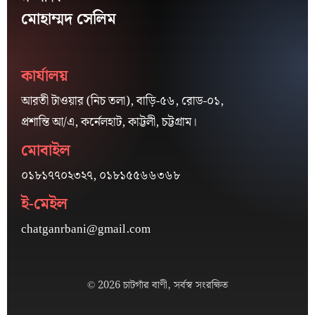
মোহাম্মদ সেলিম
কার্যালয়
আরতী টাওয়ার (নিচ তলা), বাড়ি-৫৬, রোড-০১,
প্রশান্তি আ/এ, কর্নেলহাট, কাট্টলী, চট্টগ্রাম।
মোবাইল
০১৮১৭৭০২৩২৭, ০১৮১৫৫৬৬৩৬৮
ই-মেইল
chatganrbani@gmail.com
© 2026 চাটগাঁর বাণী, সর্বস্ব সংরক্ষিত