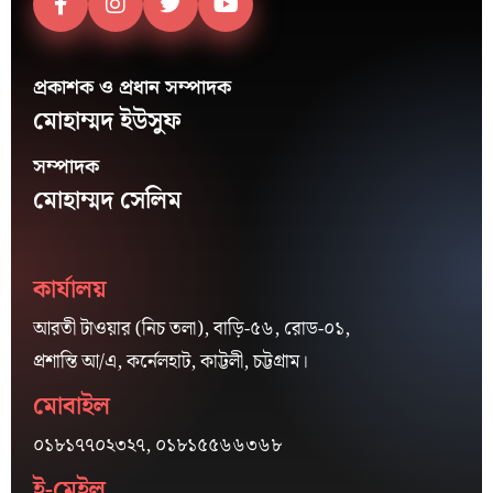
প্রকাশক ও প্রধান সম্পাদক
মোহাম্মদ ইউসুফ
সম্পাদক
মোহাম্মদ সেলিম
কার্যালয়
আরতী টাওয়ার (নিচ তলা), বাড়ি-৫৬, রোড-০১,
প্রশান্তি আ/এ, কর্নেলহাট, কাট্টলী, চট্টগ্রাম।
মোবাইল
০১৮১৭৭০২৩২৭, ০১৮১৫৫৬৬৩৬৮
ই-মেইল