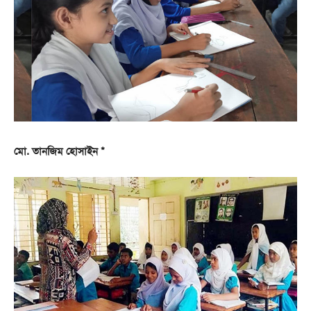
মো. তানজিম হোসাইন *