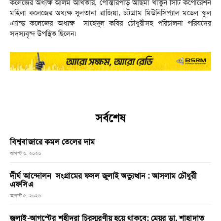
কলেজের অধ্যক্ষ আলম আখতার, পোস্তারপাড় আছমা খাতুন সিটি কর্পোরেশন
মহিলা কলেজের অধ্যক্ষ সুলতানা রাজিয়া, চট্টগ্রাম মিউনিসিপ্যাল মডেল স্কুল
এ্যান্ড কলেজের অধ্যক্ষ সাহেদুল কবির চৌধুরীসহ পরিচালনা পরিষদের
সদস্যবৃন্দ উপস্থিত ছিলেন৷
সর্বশেষ
বিশ্ববাজারে কমল তেলের দাম
আগস্ট ৬, ২০২৬
দীর্ঘ আন্দোলন সংগ্রামের ফসল জুলাই অভ্যুত্থান : আসলাম চৌধুরী
এফসিএ
আগস্ট ৫, ২০২৬
জুলাই-আগস্টের শহীদরা চিরস্মরণীয় হয়ে থাকবে: মেয়র ডা. শাহাদাত