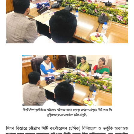
তিনটি শিক্ষা প্রতিষ্ঠানের পরিচালনা পরিষদের সভায় বক্তব্য রাখছেন চট্টগ্রাম সিটি মেয়র বীর
মুক্তিযোদ্ধা মো রেজাউল করিম চৌধুরী।
শিক্ষা বিস্তারে চট্টগ্রাম সিটি কর্পোরেশন (চসিক) বিনিয়োগ ও ভর্তুকি অব্যাহত